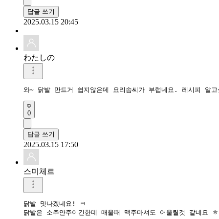
답글 쓰기
2025.03.15 20:45
わたしの
와~ 닭발 만드거 쉽지않은데 요리솜씨가 부럽네요. 레시피 알
0
답글 쓰기
2025.03.15 17:50
스미체르
닭발 맛나겠네요! ㅋ

닭발은 소주안주이긴한데 매울때 맥주마셔도 어울릴것 같네요 ㅎ