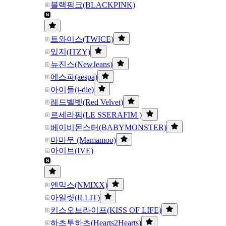
블랙핑크(BLACKPINK)
트와이스(TWICE)
있지(ITZY)
뉴진스(NewJeans)
에스파(aespa)
아이들(i-dle)
레드벨벳(Red Velvet)
르세라핌(LE SSERAFIM )
베이비몬스터(BABYMONSTER)
마마무 (Mamamoo)
아이브(IVE)
엔믹스(NMIXX)
아일릿(ILLIT)
키스오브라이프(KISS OF LIFE)
하츠투하츠(Hearts2Hearts)