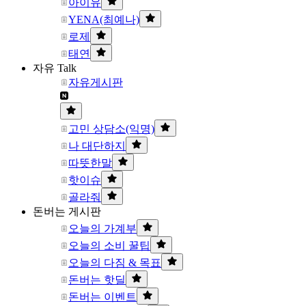
아이유
YENA(최예나)
로제
태연
자유 Talk
자유게시판
고민 상담소(익명)
나 대단하지
따뜻한말
핫이슈
골라줘
돈버는 게시판
오늘의 가계부
오늘의 소비 꿀팁
오늘의 다짐 & 목표
돈버는 핫딜
돈버는 이벤트