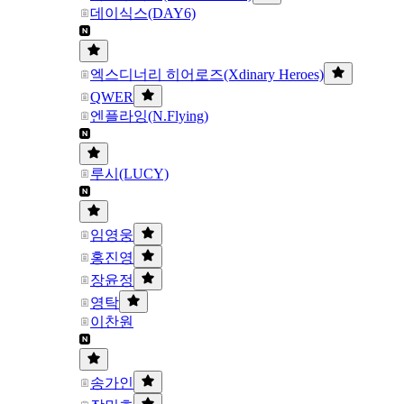
데이식스(DAY6)
엑스디너리 히어로즈(Xdinary Heroes)
QWER
엔플라잉(N.Flying)
루시(LUCY)
임영웅
홍진영
장윤정
영탁
이찬원
송가인