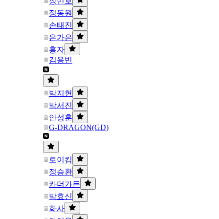
장민호
정동원
손태진
은가은
홍자
김용빈
박지현
박서진
안성훈
G-DRAGON(GD)
로이킴
정승환
카더가든
박효신
화사