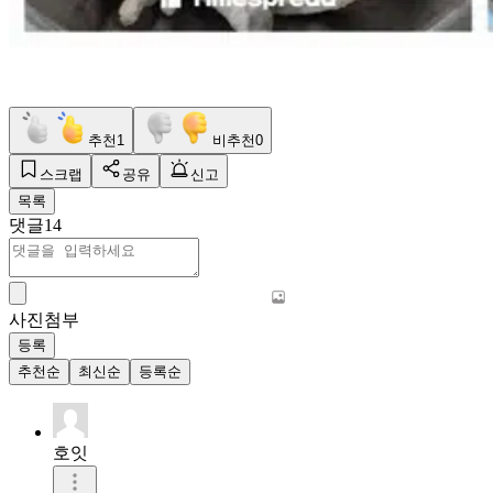
추천
1
비추천
0
스크랩
공유
신고
목록
댓글
14
사진첨부
등록
추천순
최신순
등록순
호잇