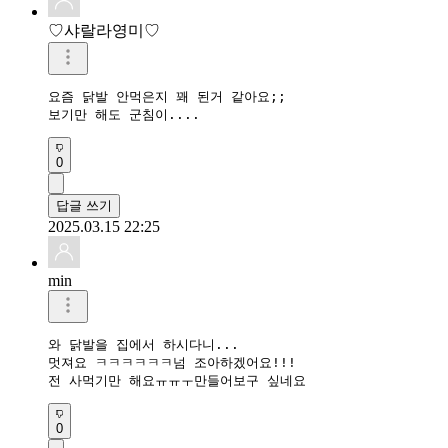
♡샤랄라영미♡
요즘 닭발 안먹은지 꽤 된거 같아요;;

보기만 해도 군침이....
0
답글 쓰기
2025.03.15 22:25
min
와 닭발을 집에서 하시다니...

멋져요 ㅋㅋㅋㅋㅋㅋ넘 조아하겠어요!!!

전 사먹기만 해요ㅠㅠㅜ만들어보구 싶네요
0