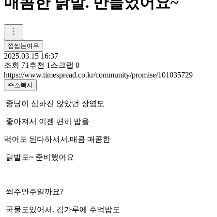
매콤한 닭발. 만들었어요~
껌씹는여우
2025.03.15 16:37
조회
71
추천
1
스크랩
0
https://www.timespread.co.kr/community/promise/101035729
주소복사
중딩이 심하진 않았던 장염도
좋아져서 이젠 편히 밥을
먹어도 된다하셔서.매콤 매콤한
닭발도~ 준비했어요
쐬주안주일까요?
국물도있어서. 김가루에 주먹밥도