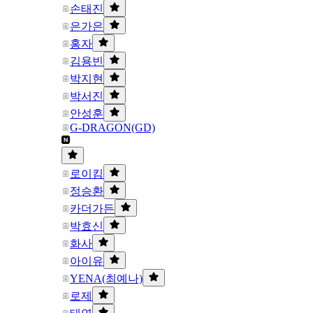
손태진
은가은
홍자
김용빈
박지현
박서진
안성훈
G-DRAGON(GD)
로이킴
정승환
카더가든
박효신
화사
아이유
YENA(최예나)
로제