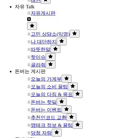
태연
자유 Talk
자유게시판
고민 상담소(익명)
나 대단하지
따뜻한말
핫이슈
골라줘
돈버는 게시판
오늘의 가계부
오늘의 소비 꿀팁
오늘의 다짐 & 목표
돈버는 핫딜
돈버는 이벤트
추천인코드 교환
앱테크 정보 & 꿀팁
당첨 자랑