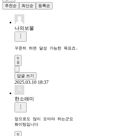
추천순
최신순
등록순
나의보물
꾸준히 하면 달성 가능한 목표죠.
0
답글 쓰기
2025.03.10 18:37
한소래미
앞으로도 많이 모아야 하는군요

화이팅입니다 