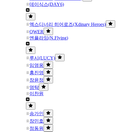
데이식스(DAY6)
엑스디너리 히어로즈(Xdinary Heroes)
QWER
엔플라잉(N.Flying)
루시(LUCY)
임영웅
홍진영
장윤정
영탁
이찬원
송가인
장민호
정동원