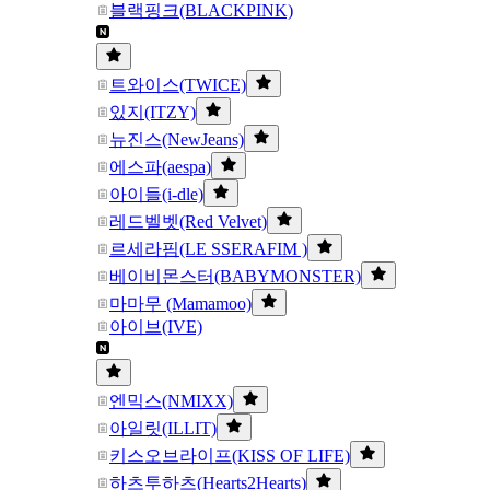
블랙핑크(BLACKPINK)
트와이스(TWICE)
있지(ITZY)
뉴진스(NewJeans)
에스파(aespa)
아이들(i-dle)
레드벨벳(Red Velvet)
르세라핌(LE SSERAFIM )
베이비몬스터(BABYMONSTER)
마마무 (Mamamoo)
아이브(IVE)
엔믹스(NMIXX)
아일릿(ILLIT)
키스오브라이프(KISS OF LIFE)
하츠투하츠(Hearts2Hearts)