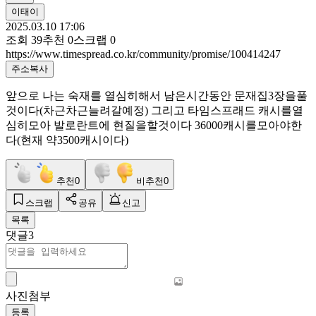
이태이
2025.03.10 17:06
조회
39
추천
0
스크랩
0
https://www.timespread.co.kr/community/promise/100414247
주소복사
앞으로 나는 숙재를 열심히해서 남은시간동안 문재집3장을풀
것이다(차근차근늘려갈예정) 그리고 타임스프래드 캐시를열
심히모아 발로란트에 현질을할것이다 36000캐시를모아야한
다(현재 약3500캐시이다)
추천
0
비추천
0
스크랩
공유
신고
목록
댓글
3
사진첨부
등록