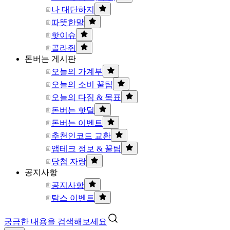
나 대단하지
따뜻한말
핫이슈
골라줘
돈버는 게시판
오늘의 가계부
오늘의 소비 꿀팁
오늘의 다짐 & 목표
돈버는 핫딜
돈버는 이벤트
추천인코드 교환
앱테크 정보 & 꿀팁
당첨 자랑
공지사항
공지사항
탐스 이벤트
궁금한 내용을 검색해보세요