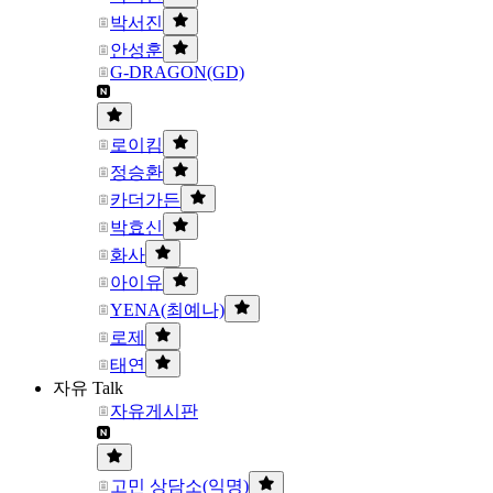
박서진
안성훈
G-DRAGON(GD)
로이킴
정승환
카더가든
박효신
화사
아이유
YENA(최예나)
로제
태연
자유 Talk
자유게시판
고민 상담소(익명)