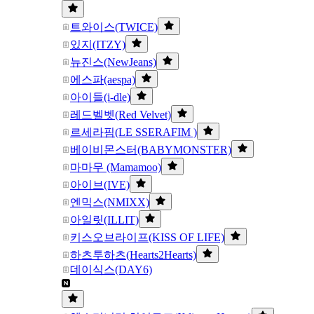
트와이스(TWICE)
있지(ITZY)
뉴진스(NewJeans)
에스파(aespa)
아이들(i-dle)
레드벨벳(Red Velvet)
르세라핌(LE SSERAFIM )
베이비몬스터(BABYMONSTER)
마마무 (Mamamoo)
아이브(IVE)
엔믹스(NMIXX)
아일릿(ILLIT)
키스오브라이프(KISS OF LIFE)
하츠투하츠(Hearts2Hearts)
데이식스(DAY6)