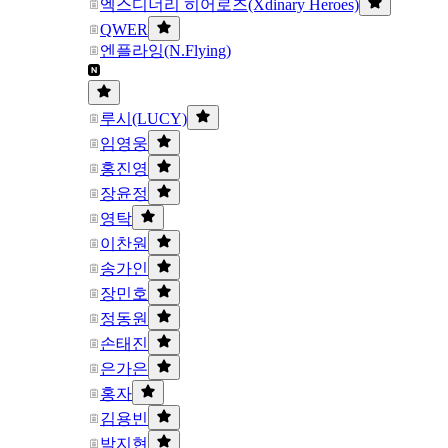
엑스디너리 히어로즈(Xdinary Heroes)
QWER
엔플라잉(N.Flying)
루시(LUCY)
임영웅
홍진영
장윤정
영탁
이찬원
송가인
장민호
정동원
손태진
은가은
홍자
김용빈
박지현