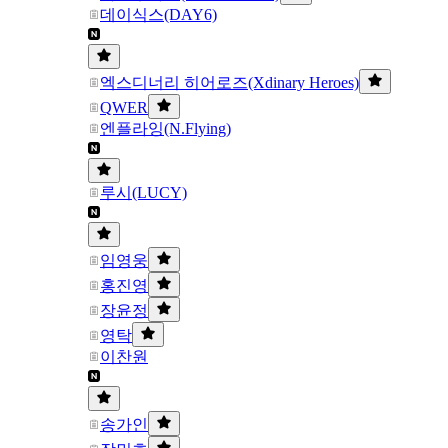
데이식스(DAY6)
엑스디너리 히어로즈(Xdinary Heroes)
QWER
엔플라잉(N.Flying)
루시(LUCY)
임영웅
홍진영
장윤정
영탁
이찬원
송가인