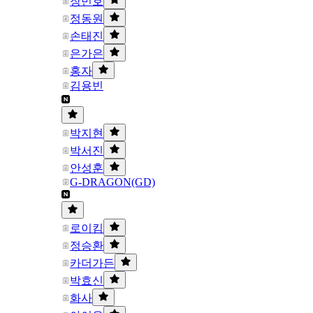
장민호
정동원
손태진
은가은
홍자
김용빈
박지현
박서진
안성훈
G-DRAGON(GD)
로이킴
정승환
카더가든
박효신
화사