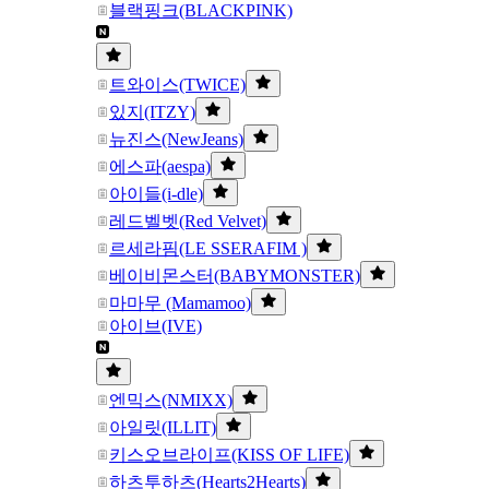
블랙핑크(BLACKPINK)
트와이스(TWICE)
있지(ITZY)
뉴진스(NewJeans)
에스파(aespa)
아이들(i-dle)
레드벨벳(Red Velvet)
르세라핌(LE SSERAFIM )
베이비몬스터(BABYMONSTER)
마마무 (Mamamoo)
아이브(IVE)
엔믹스(NMIXX)
아일릿(ILLIT)
키스오브라이프(KISS OF LIFE)
하츠투하츠(Hearts2Hearts)