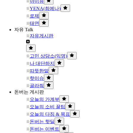
아이유
YENA(최예나)
로제
태연
자유 Talk
자유게시판
고민 상담소(익명)
나 대단하지
따뜻한말
핫이슈
골라줘
돈버는 게시판
오늘의 가계부
오늘의 소비 꿀팁
오늘의 다짐 & 목표
돈버는 핫딜
돈버는 이벤트