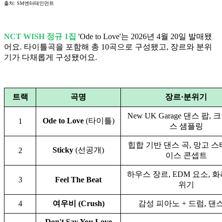
출처: SM엔터테인먼트
NCT WISH 정규 1집
'Ode to Love'는 2026년 4월 20일 발매됐
어요. 타이틀곡을 포함해 총 10곡으로 구성됐고, 장르와 분위
기가 다채롭게 구성됐어요.
트랙
곡명
장르·분위기
New UK Garage 댄스 팝,
Ode to Love
(타이틀)
1
스 샘플링
힙합 기반 댄스 곡, 망고 스
Sticky
(선공개)
2
이스 콘셉트
하우스 장르, EDM 요소, 
3
Feel The Beat
위기
4
여우비 (Crush)
감성 피아노 + 드럼, 댄
Don't Say You Love