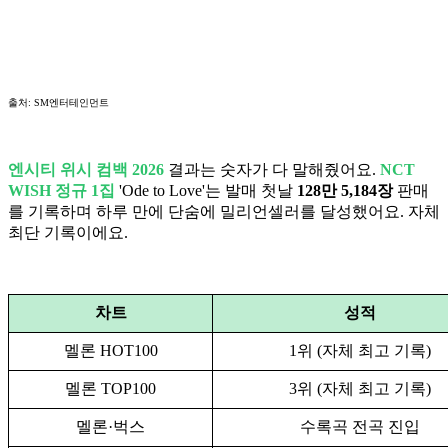
출처: SM엔터테인먼트
엔시티 위시 컴백 2026
결과는 숫자가 다 말해줬어요.
NCT
WISH 정규 1집
'Ode to Love'는 발매 첫날
128만 5,184장
판매
를 기록하며 하루 만에 단숨에 밀리언셀러를 달성했어요. 자체
최단 기록이에요.
차트
성적
멜론 HOT100
1위 (자체 최고 기록)
멜론 TOP100
3위 (자체 최고 기록)
멜론·벅스
수록곡 전곡 진입