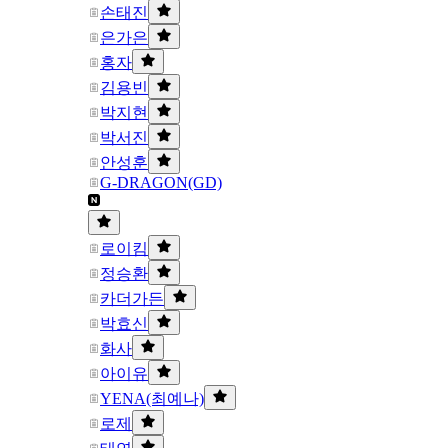
손태진
은가은
홍자
김용빈
박지현
박서진
안성훈
G-DRAGON(GD)
로이킴
정승환
카더가든
박효신
화사
아이유
YENA(최예나)
로제