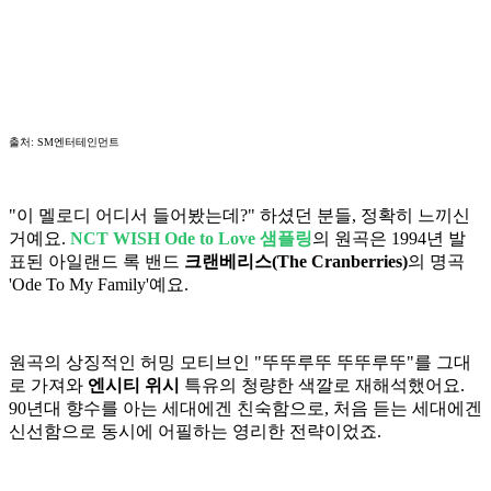
출처: SM엔터테인먼트
"이 멜로디 어디서 들어봤는데?" 하셨던 분들, 정확히 느끼신
거예요.
NCT WISH Ode to Love 샘플링
의 원곡은 1994년 발
표된 아일랜드 록 밴드
크랜베리스(The Cranberries)
의 명곡
'Ode To My Family'예요.
원곡의 상징적인 허밍 모티브인 "뚜뚜루뚜 뚜뚜루뚜"를 그대
로 가져와
엔시티 위시
특유의 청량한 색깔로 재해석했어요.
90년대 향수를 아는 세대에겐 친숙함으로, 처음 듣는 세대에겐
신선함으로 동시에 어필하는 영리한 전략이었죠.