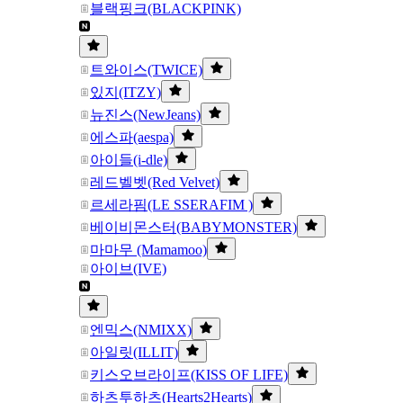
블랙핑크(BLACKPINK)
트와이스(TWICE)
있지(ITZY)
뉴진스(NewJeans)
에스파(aespa)
아이들(i-dle)
레드벨벳(Red Velvet)
르세라핌(LE SSERAFIM )
베이비몬스터(BABYMONSTER)
마마무 (Mamamoo)
아이브(IVE)
엔믹스(NMIXX)
아일릿(ILLIT)
키스오브라이프(KISS OF LIFE)
하츠투하츠(Hearts2Hearts)