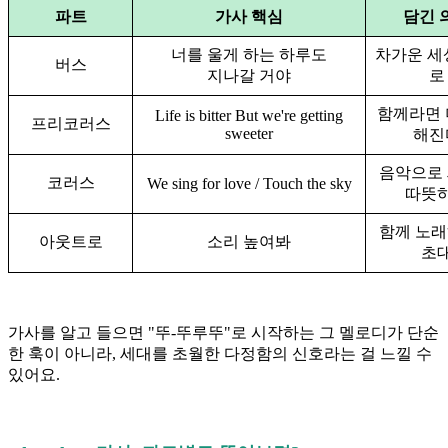
파트
가사 핵심
담긴 
너를 울게 하는 하루도
차가운 세
버스
지나갈 거야
로
함께라면 
Life is bitter But we're getting
프리코러스
sweeter
해진
음악으로
코러스
We sing for love / Touch the sky
따뜻
함께 노
아웃트로
소리 높여봐
초
가사를 알고 들으면 "뚜-뚜루뚜"로 시작하는 그 멜로디가 단순
한 훅이 아니라, 세대를 초월한 다정함의 신호라는 걸 느낄 수
있어요.