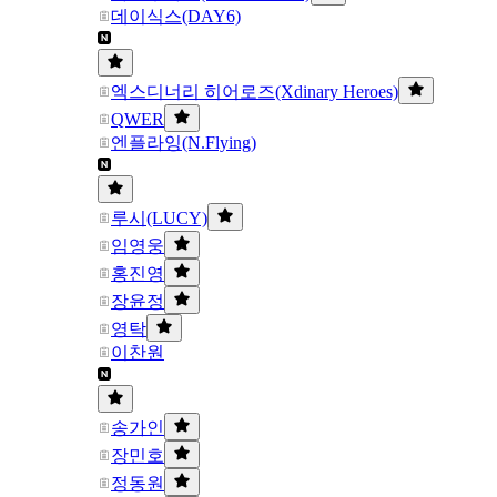
데이식스(DAY6)
엑스디너리 히어로즈(Xdinary Heroes)
QWER
엔플라잉(N.Flying)
루시(LUCY)
임영웅
홍진영
장윤정
영탁
이찬원
송가인
장민호
정동원