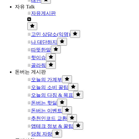
태연
자유 Talk
자유게시판
고민 상담소(익명)
나 대단하지
따뜻한말
핫이슈
골라줘
돈버는 게시판
오늘의 가계부
오늘의 소비 꿀팁
오늘의 다짐 & 목표
돈버는 핫딜
돈버는 이벤트
추천인코드 교환
앱테크 정보 & 꿀팁
당첨 자랑