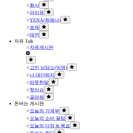
화사
아이유
YENA(최예나)
로제
태연
자유 Talk
자유게시판
고민 상담소(익명)
나 대단하지
따뜻한말
핫이슈
골라줘
돈버는 게시판
오늘의 가계부
오늘의 소비 꿀팁
오늘의 다짐 & 목표