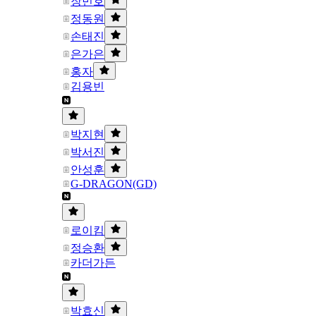
장민호
정동원
손태진
은가은
홍자
김용빈
박지현
박서진
안성훈
G-DRAGON(GD)
로이킴
정승환
카더가든
박효신