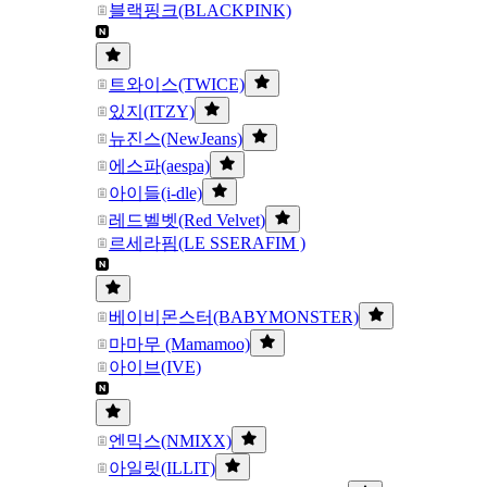
블랙핑크(BLACKPINK)
트와이스(TWICE)
있지(ITZY)
뉴진스(NewJeans)
에스파(aespa)
아이들(i-dle)
레드벨벳(Red Velvet)
르세라핌(LE SSERAFIM )
베이비몬스터(BABYMONSTER)
마마무 (Mamamoo)
아이브(IVE)
엔믹스(NMIXX)
아일릿(ILLIT)