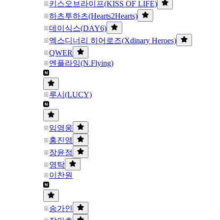
키스오브라이프(KISS OF LIFE)
하츠투하츠(Hearts2Hearts)
데이식스(DAY6)
엑스디너리 히어로즈(Xdinary Heroes)
QWER
엔플라잉(N.Flying)
루시(LUCY)
임영웅
홍진영
장윤정
영탁
이찬원
송가인