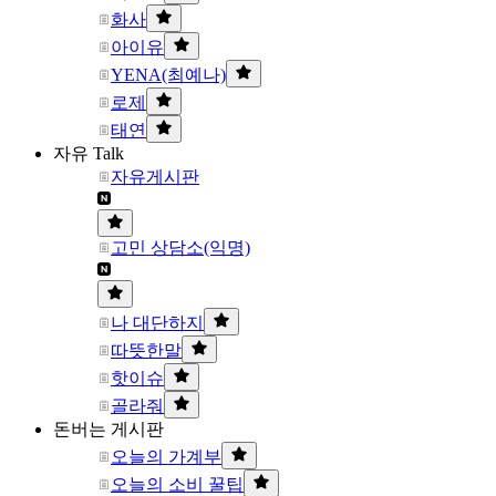
화사
아이유
YENA(최예나)
로제
태연
자유 Talk
자유게시판
고민 상담소(익명)
나 대단하지
따뜻한말
핫이슈
골라줘
돈버는 게시판
오늘의 가계부
오늘의 소비 꿀팁