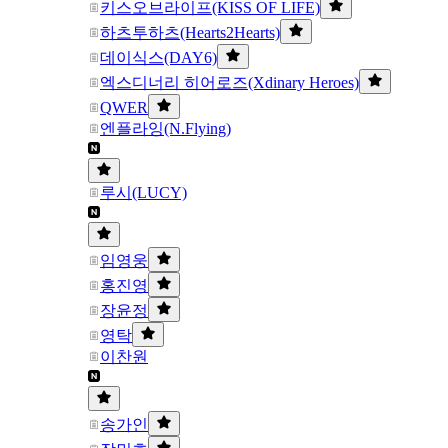
키스오브라이프(KISS OF LIFE)
하츠투하츠(Hearts2Hearts)
데이식스(DAY6)
엑스디너리 히어로즈(Xdinary Heroes)
QWER
엔플라잉(N.Flying)
루시(LUCY)
임영웅
홍진영
장윤정
영탁
이찬원
송가인