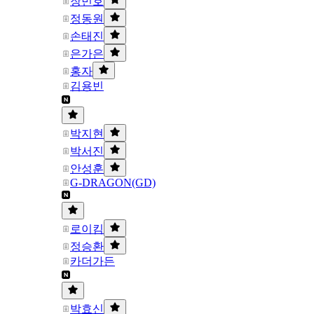
장민호
정동원
손태진
은가은
홍자
김용빈
박지현
박서진
안성훈
G-DRAGON(GD)
로이킴
정승환
카더가든
박효신