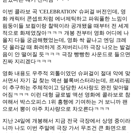
이번 콜라보 곡 'CELEBRATION' 슈퍼걸 버전인데, 영
화 캐릭터 콘셉트처럼 에너제틱하고 파워풀한 느낌이
핌둥이들 보컬이랑 찰떡이라 공개됐을 때부터 전 세계
적으로 화제였잖아ㅋㅋㅋ 개봉 전부터 영화 어디에 나
올지 다들 궁금해했었는데, 영화 싹 끝나고 엔딩 크레
딧 올라갈 때 화려하게 조져버리니까 극장 나오는 발걸
음이 안 떨어질 듯ㅋㅋㅋ 극장 빵빵한 사운드로 들으면
진짜 지리겠다ㅋㅋㅋ
영화 내용도 우주적 외톨이였던 슈퍼걸이 절대 악에 맞
서면서 자기 길 찾는 액션 블록버스터라는데, 르세라핌
이 추구하는 주체적이고 당당한 서사랑도 완전 맞아떨
어짐ㅋㅋㅋ 이런 대형 글로벌 액션 영화에 콜라보로 참
여해서 박스오피스 1위 흥행에 기여하는 거 보니까 팬
으로서 뽕이 아주 치사량으로 차오른다ㅋㅋㅋ
지난 24일에 개봉해서 지금 전국 극장에서 상영 중이라
니까 나도 이번 주말에 극장 가서 무조건 큰 화면으로