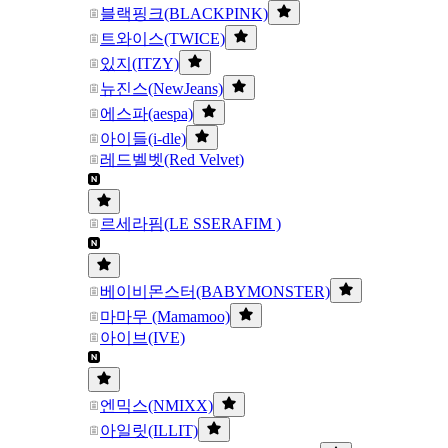
블랙핑크(BLACKPINK)
트와이스(TWICE)
있지(ITZY)
뉴진스(NewJeans)
에스파(aespa)
아이들(i-dle)
레드벨벳(Red Velvet)
르세라핌(LE SSERAFIM )
베이비몬스터(BABYMONSTER)
마마무 (Mamamoo)
아이브(IVE)
엔믹스(NMIXX)
아일릿(ILLIT)