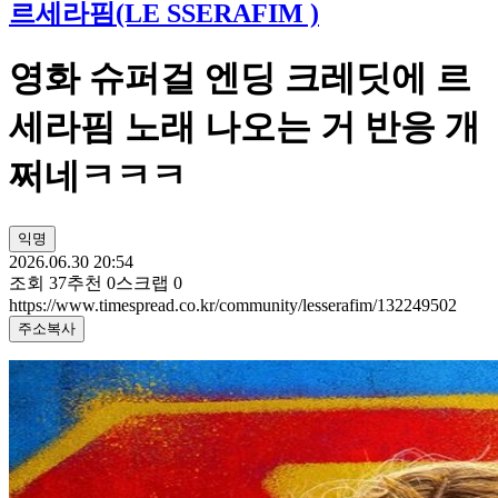
르세라핌(LE SSERAFIM )
영화 슈퍼걸 엔딩 크레딧에 르
세라핌 노래 나오는 거 반응 개
쩌네ㅋㅋㅋ
익명
2026.06.30 20:54
조회
37
추천
0
스크랩
0
https://www.timespread.co.kr/community/lesserafim/132249502
주소복사