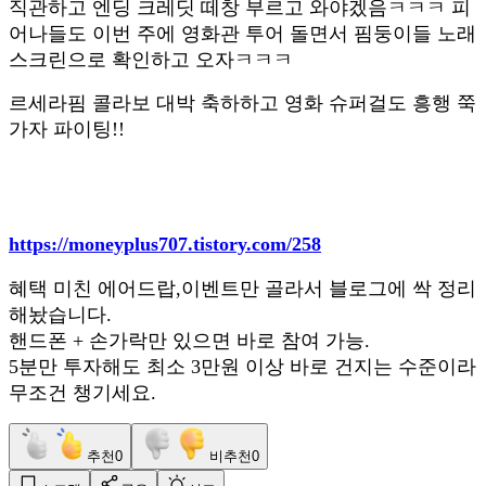
직관하고 엔딩 크레딧 떼창 부르고 와야겠음ㅋㅋㅋ 피
어나들도 이번 주에 영화관 투어 돌면서 핌둥이들 노래
스크린으로 확인하고 오자ㅋㅋㅋ
르세라핌 콜라보 대박 축하하고 영화 슈퍼걸도 흥행 쭉
가자 파이팅!!
https://moneyplus707.tistory.com/258
혜택 미친 에어드랍,이벤트만 골라서 블로그에 싹 정리
해놨습니다.
핸드폰 + 손가락만 있으면 바로 참여 가능.
5분만 투자해도 최소 3만원 이상 바로 건지는 수준이라
무조건 챙기세요.
추천
0
비추천
0