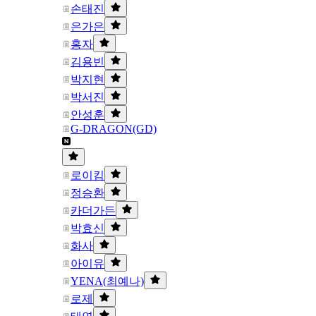
손태진
은가은
홍자
김용빈
박지현
박서진
안성훈
G-DRAGON(GD)
로이킴
정승환
카더가든
박효신
화사
아이유
YENA(최예나)
로제