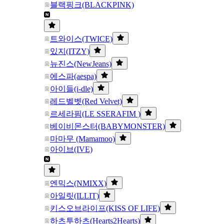
블랙핑크(BLACKPINK)
트와이스(TWICE)
있지(ITZY)
뉴진스(NewJeans)
에스파(aespa)
아이들(i-dle)
레드벨벳(Red Velvet)
르세라핌(LE SSERAFIM )
베이비몬스터(BABYMONSTER)
마마무 (Mamamoo)
아이브(IVE)
엔믹스(NMIXX)
아일릿(ILLIT)
키스오브라이프(KISS OF LIFE)
하츠투하츠(Hearts2Hearts)