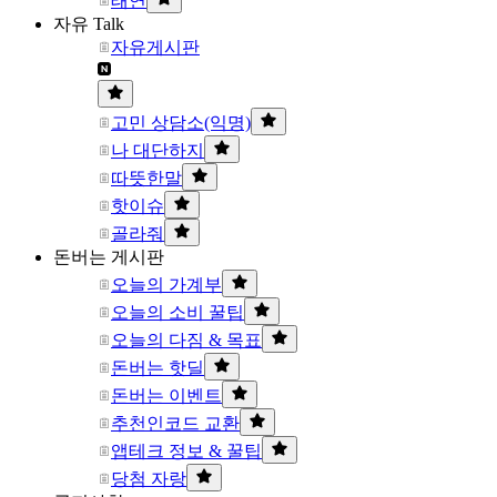
태연
자유 Talk
자유게시판
고민 상담소(익명)
나 대단하지
따뜻한말
핫이슈
골라줘
돈버는 게시판
오늘의 가계부
오늘의 소비 꿀팁
오늘의 다짐 & 목표
돈버는 핫딜
돈버는 이벤트
추천인코드 교환
앱테크 정보 & 꿀팁
당첨 자랑