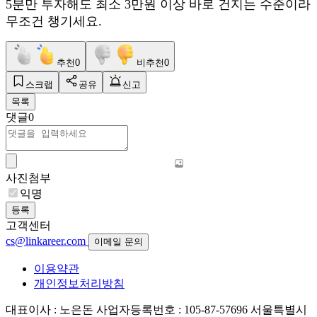
5분만 투자해도 최소 3만원 이상 바로 건지는 수준이라
무조건 챙기세요.
추천
0
비추천
0
스크랩
공유
신고
목록
댓글
0
사진첨부
익명
등록
고객센터
cs@linkareer.com
이메일 문의
이용약관
개인정보처리방침
대표이사 : 노은돈
사업자등록번호 : 105-87-57696
서울특별시