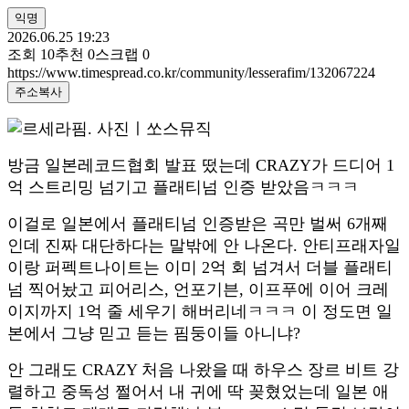
익명
2026.06.25 19:23
조회
10
추천
0
스크랩
0
https://www.timespread.co.kr/community/lesserafim/132067224
주소복사
방금 일본레코드협회 발표 떴는데 CRAZY가 드디어 1
억 스트리밍 넘기고 플래티넘 인증 받았음ㅋㅋㅋ
이걸로 일본에서 플래티넘 인증받은 곡만 벌써 6개째
인데 진짜 대단하다는 말밖에 안 나온다. 안티프래자일
이랑 퍼펙트나이트는 이미 2억 회 넘겨서 더블 플래티
넘 찍어놨고 피어리스, 언포기븐, 이프푸에 이어 크레
이지까지 1억 줄 세우기 해버리네ㅋㅋㅋ 이 정도면 일
본에서 그냥 믿고 듣는 핌둥이들 아니냐?
안 그래도 CRAZY 처음 나왔을 때 하우스 장르 비트 강
렬하고 중독성 쩔어서 내 귀에 딱 꽂혔었는데 일본 애