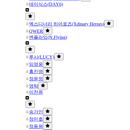
데이식스(DAY6)
엑스디너리 히어로즈(Xdinary Heroes)
QWER
엔플라잉(N.Flying)
루시(LUCY)
임영웅
홍진영
장윤정
영탁
이찬원
송가인
장민호
정동원