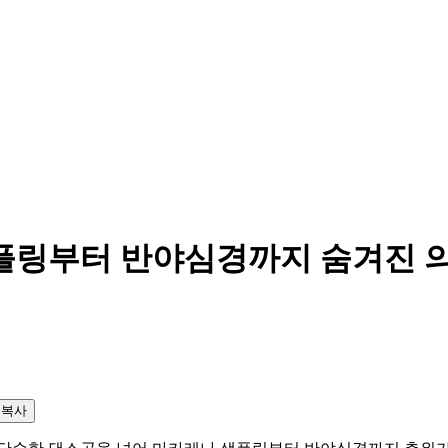
샘플링부터 반야심경까지 숨겨진 
소복사