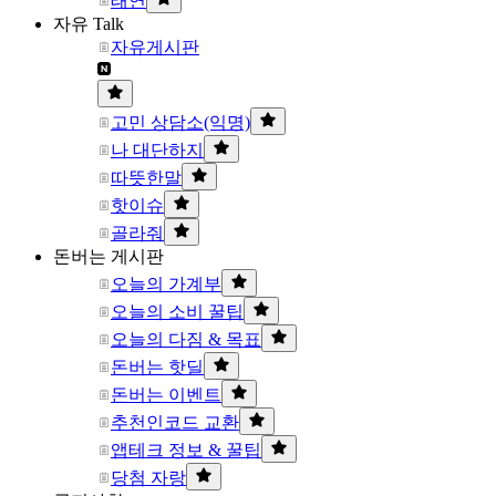
태연
자유 Talk
자유게시판
고민 상담소(익명)
나 대단하지
따뜻한말
핫이슈
골라줘
돈버는 게시판
오늘의 가계부
오늘의 소비 꿀팁
오늘의 다짐 & 목표
돈버는 핫딜
돈버는 이벤트
추천인코드 교환
앱테크 정보 & 꿀팁
당첨 자랑