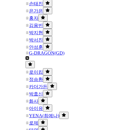
손태진
은가은
홍자
김용빈
박지현
박서진
안성훈
G-DRAGON(GD)
로이킴
정승환
카더가든
박효신
화사
아이유
YENA(최예나)
로제