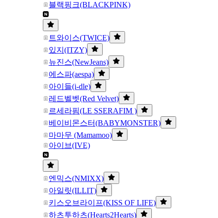
블랙핑크(BLACKPINK)
트와이스(TWICE)
있지(ITZY)
뉴진스(NewJeans)
에스파(aespa)
아이들(i-dle)
레드벨벳(Red Velvet)
르세라핌(LE SSERAFIM )
베이비몬스터(BABYMONSTER)
마마무 (Mamamoo)
아이브(IVE)
엔믹스(NMIXX)
아일릿(ILLIT)
키스오브라이프(KISS OF LIFE)
하츠투하츠(Hearts2Hearts)