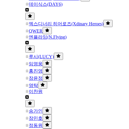
데이식스(DAY6)
엑스디너리 히어로즈(Xdinary Heroes)
QWER
엔플라잉(N.Flying)
루시(LUCY)
임영웅
홍진영
장윤정
영탁
이찬원
송가인
장민호
정동원