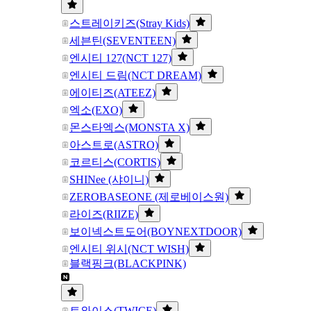
스트레이키즈(Stray Kids)
세븐틴(SEVENTEEN)
엔시티 127(NCT 127)
엔시티 드림(NCT DREAM)
에이티즈(ATEEZ)
엑소(EXO)
몬스타엑스(MONSTA X)
아스트로(ASTRO)
코르티스(CORTIS)
SHINee (샤이니)
ZEROBASEONE (제로베이스원)
라이즈(RIIZE)
보이넥스트도어(BOYNEXTDOOR)
엔시티 위시(NCT WISH)
블랙핑크(BLACKPINK)
트와이스(TWICE)