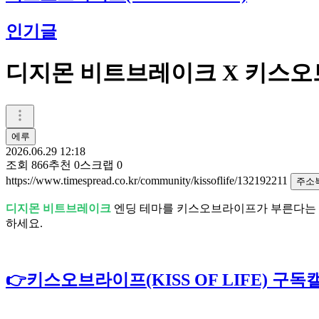
인기글
디지몬 비트브레이크 X 키스오브라
에루
2026.06.29 12:18
조회
866
추천
0
스크랩
0
https://www.timespread.co.kr/community/kissoflife/132192211
주소
디지몬 비트브레이크
엔딩 테마를 키스오브라이프가 부른다는 소식
하세요.
👉키스오브라이프(KISS OF LIFE) 구