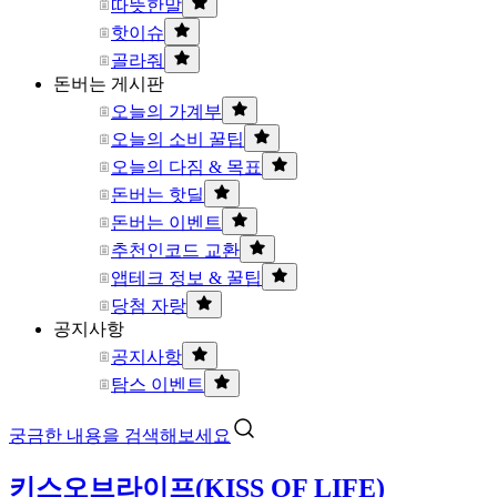
따뜻한말
핫이슈
골라줘
돈버는 게시판
오늘의 가계부
오늘의 소비 꿀팁
오늘의 다짐 & 목표
돈버는 핫딜
돈버는 이벤트
추천인코드 교환
앱테크 정보 & 꿀팁
당첨 자랑
공지사항
공지사항
탐스 이벤트
궁금한 내용을 검색해보세요
키스오브라이프(KISS OF LIFE)