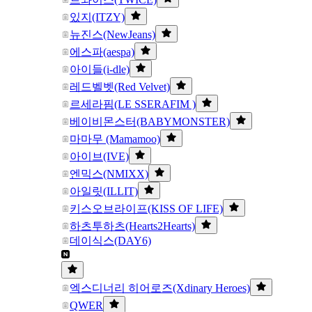
있지(ITZY)
뉴진스(NewJeans)
에스파(aespa)
아이들(i-dle)
레드벨벳(Red Velvet)
르세라핌(LE SSERAFIM )
베이비몬스터(BABYMONSTER)
마마무 (Mamamoo)
아이브(IVE)
엔믹스(NMIXX)
아일릿(ILLIT)
키스오브라이프(KISS OF LIFE)
하츠투하츠(Hearts2Hearts)
데이식스(DAY6)
엑스디너리 히어로즈(Xdinary Heroes)
QWER