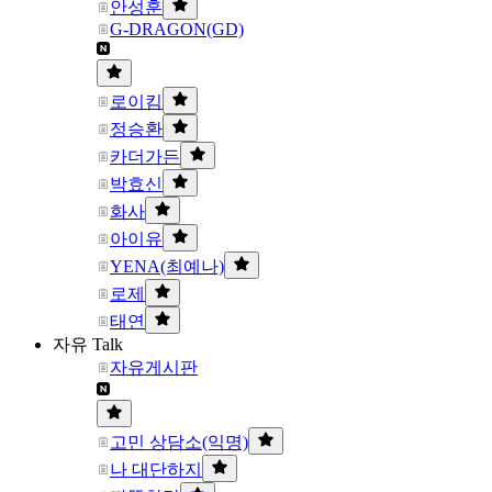
안성훈
G-DRAGON(GD)
로이킴
정승환
카더가든
박효신
화사
아이유
YENA(최예나)
로제
태연
자유 Talk
자유게시판
고민 상담소(익명)
나 대단하지