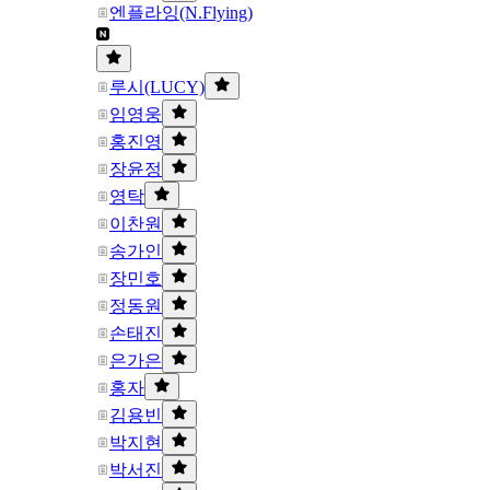
엔플라잉(N.Flying)
루시(LUCY)
임영웅
홍진영
장윤정
영탁
이찬원
송가인
장민호
정동원
손태진
은가은
홍자
김용빈
박지현
박서진