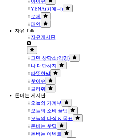
아이유
YENA(최예나)
로제
태연
자유 Talk
자유게시판
고민 상담소(익명)
나 대단하지
따뜻한말
핫이슈
골라줘
돈버는 게시판
오늘의 가계부
오늘의 소비 꿀팁
오늘의 다짐 & 목표
돈버는 핫딜
돈버는 이벤트