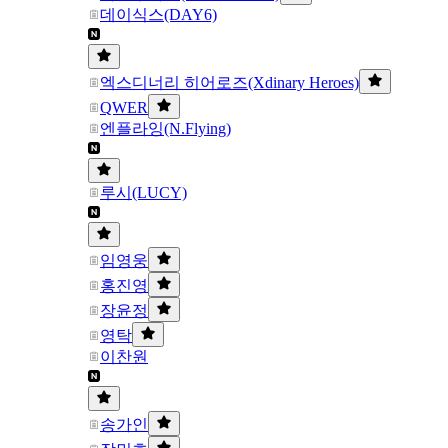
데이식스(DAY6)
엑스디너리 히어로즈(Xdinary Heroes)
QWER
엔플라잉(N.Flying)
루시(LUCY)
임영웅
홍진영
장윤정
영탁
이찬원
송가인