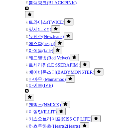
블랙핑크(BLACKPINK)
트와이스(TWICE)
있지(ITZY)
뉴진스(NewJeans)
에스파(aespa)
아이들(i-dle)
레드벨벳(Red Velvet)
르세라핌(LE SSERAFIM )
베이비몬스터(BABYMONSTER)
마마무 (Mamamoo)
아이브(IVE)
엔믹스(NMIXX)
아일릿(ILLIT)
키스오브라이프(KISS OF LIFE)
하츠투하츠(Hearts2Hearts)