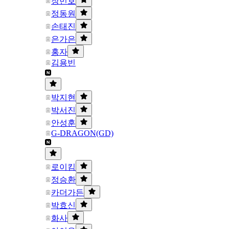
장민호
정동원
손태진
은가은
홍자
김용빈
박지현
박서진
안성훈
G-DRAGON(GD)
로이킴
정승환
카더가든
박효신
화사