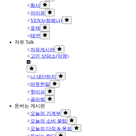
화사
아이유
YENA(최예나)
로제
태연
자유 Talk
자유게시판
고민 상담소(익명)
나 대단하지
따뜻한말
핫이슈
골라줘
돈버는 게시판
오늘의 가계부
오늘의 소비 꿀팁
오늘의 다짐 & 목표