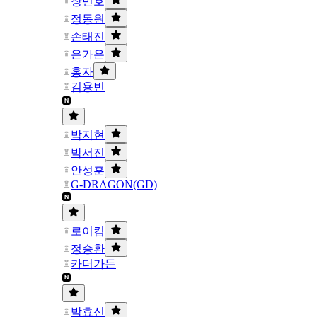
장민호
정동원
손태진
은가은
홍자
김용빈
박지현
박서진
안성훈
G-DRAGON(GD)
로이킴
정승환
카더가든
박효신