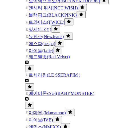
보이넥스트도어(BOYNEXTDOOR)
엔시티 위시(NCT WISH)
블랙핑크(BLACKPINK)
트와이스(TWICE)
있지(ITZY)
뉴진스(NewJeans)
에스파(aespa)
아이들(i-dle)
레드벨벳(Red Velvet)
르세라핌(LE SSERAFIM )
베이비몬스터(BABYMONSTER)
마마무 (Mamamoo)
아이브(IVE)
엔믹스(NMIXX)