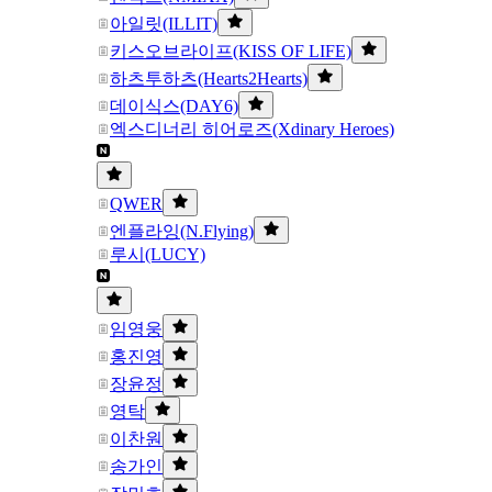
아일릿(ILLIT)
키스오브라이프(KISS OF LIFE)
하츠투하츠(Hearts2Hearts)
데이식스(DAY6)
엑스디너리 히어로즈(Xdinary Heroes)
QWER
엔플라잉(N.Flying)
루시(LUCY)
임영웅
홍진영
장윤정
영탁
이찬원
송가인