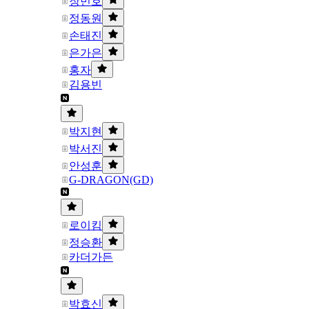
장민호
정동원
손태진
은가은
홍자
김용빈
박지현
박서진
안성훈
G-DRAGON(GD)
로이킴
정승환
카더가든
박효신