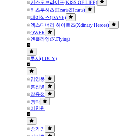
키스오브라이프(KISS OF LIFE)
하츠투하츠(Hearts2Hearts)
데이식스(DAY6)
엑스디너리 히어로즈(Xdinary Heroes)
QWER
엔플라잉(N.Flying)
루시(LUCY)
임영웅
홍진영
장윤정
영탁
이찬원
송가인