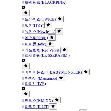
블랙핑크(BLACKPINK)
트와이스(TWICE)
있지(ITZY)
뉴진스(NewJeans)
에스파(aespa)
아이들(i-dle)
레드벨벳(Red Velvet)
르세라핌(LE SSERAFIM )
베이비몬스터(BABYMONSTER)
마마무 (Mamamoo)
아이브(IVE)
엔믹스(NMIXX)
아일릿(ILLIT)