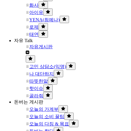
화사
아이유
YENA(최예나)
로제
태연
자유 Talk
자유게시판
고민 상담소(익명)
나 대단하지
따뜻한말
핫이슈
골라줘
돈버는 게시판
오늘의 가계부
오늘의 소비 꿀팁
오늘의 다짐 & 목표