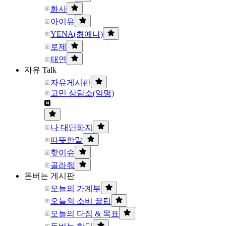
화사
아이유
YENA(최예나)
로제
태연
자유 Talk
자유게시판
고민 상담소(익명)
나 대단하지
따뜻한말
핫이슈
골라줘
돈버는 게시판
오늘의 가계부
오늘의 소비 꿀팁
오늘의 다짐 & 목표