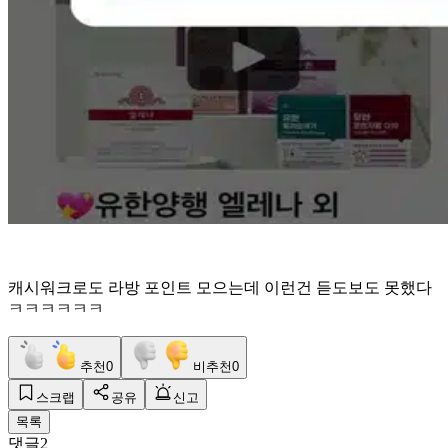
캐시워크로도 라방 포인트 모으는데 이런건 듣도보도 못했다
ㅋㅋㅋㅋㅋㅋ
추천
0
비추천
0
스크랩
공유
신고
목록
댓글
2