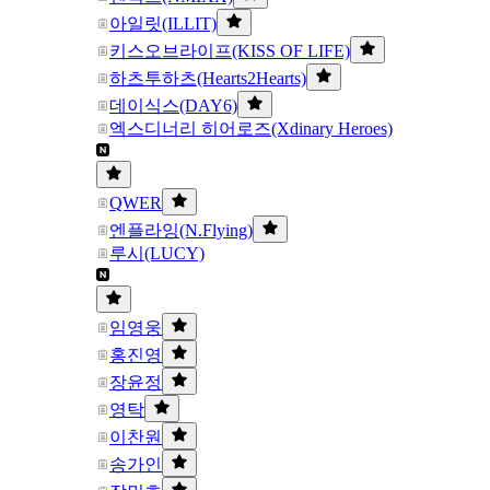
아일릿(ILLIT)
키스오브라이프(KISS OF LIFE)
하츠투하츠(Hearts2Hearts)
데이식스(DAY6)
엑스디너리 히어로즈(Xdinary Heroes)
QWER
엔플라잉(N.Flying)
루시(LUCY)
임영웅
홍진영
장윤정
영탁
이찬원
송가인