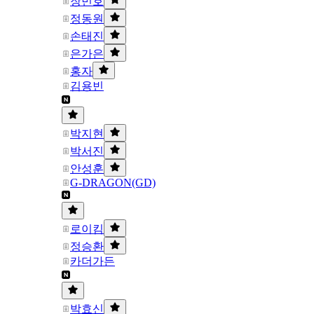
장민호
정동원
손태진
은가은
홍자
김용빈
박지현
박서진
안성훈
G-DRAGON(GD)
로이킴
정승환
카더가든
박효신