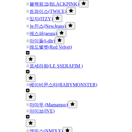
블랙핑크(BLACKPINK)
트와이스(TWICE)
있지(ITZY)
뉴진스(NewJeans)
에스파(aespa)
아이들(i-dle)
레드벨벳(Red Velvet)
르세라핌(LE SSERAFIM )
베이비몬스터(BABYMONSTER)
마마무 (Mamamoo)
아이브(IVE)
엔믹스(NMIXX)