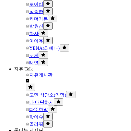
로이킴
정승환
카더가든
박효신
화사
아이유
YENA(최예나)
로제
태연
자유 Talk
자유게시판
고민 상담소(익명)
나 대단하지
따뜻한말
핫이슈
골라줘
돈버는 게시판