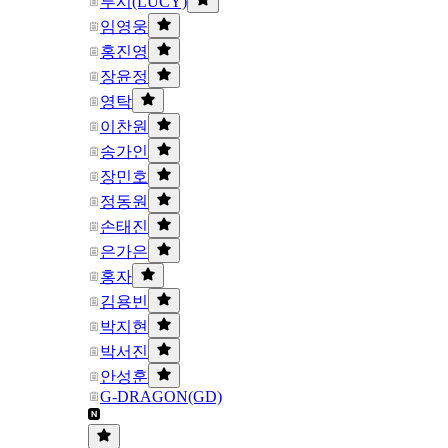
루시(LUCY)
임영웅
홍진영
장윤정
영탁
이찬원
송가인
장민호
정동원
손태진
은가은
홍자
김용빈
박지현
박서진
안성훈
G-DRAGON(GD)