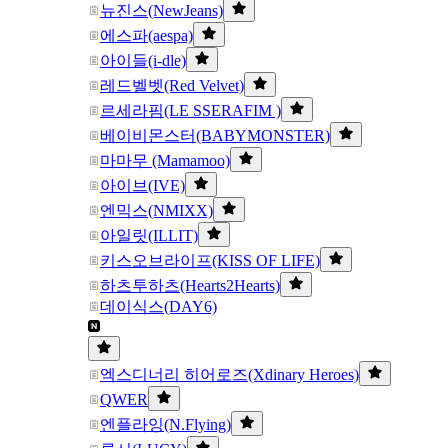
뉴진스(NewJeans)
에스파(aespa)
아이들(i-dle)
레드벨벳(Red Velvet)
르세라핌(LE SSERAFIM )
베이비몬스터(BABYMONSTER)
마마무 (Mamamoo)
아이브(IVE)
엔믹스(NMIXX)
아일릿(ILLIT)
키스오브라이프(KISS OF LIFE)
하츠투하츠(Hearts2Hearts)
데이식스(DAY6)
엑스디너리 히어로즈(Xdinary Heroes)
QWER
엔플라잉(N.Flying)