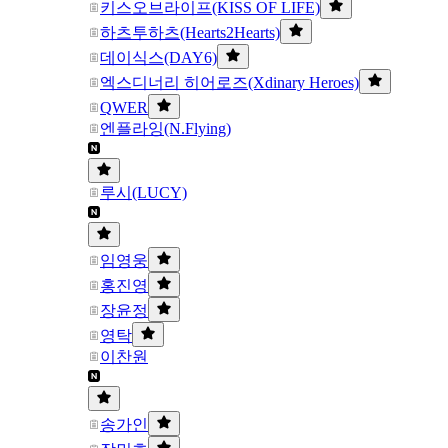
키스오브라이프(KISS OF LIFE)
하츠투하츠(Hearts2Hearts)
데이식스(DAY6)
엑스디너리 히어로즈(Xdinary Heroes)
QWER
엔플라잉(N.Flying)
루시(LUCY)
임영웅
홍진영
장윤정
영탁
이찬원
송가인