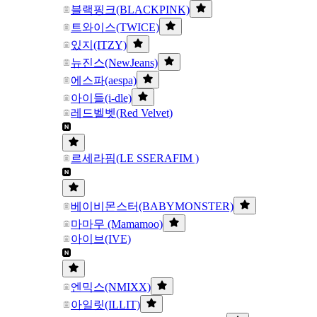
블랙핑크(BLACKPINK)
트와이스(TWICE)
있지(ITZY)
뉴진스(NewJeans)
에스파(aespa)
아이들(i-dle)
레드벨벳(Red Velvet)
르세라핌(LE SSERAFIM )
베이비몬스터(BABYMONSTER)
마마무 (Mamamoo)
아이브(IVE)
엔믹스(NMIXX)
아일릿(ILLIT)