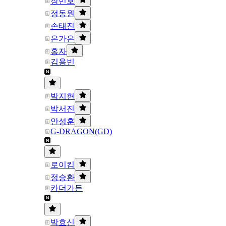
장민호
정동원
손태진
은가은
홍자
김용빈
박지현
박서진
안성훈
G-DRAGON(GD)
로이킴
정승환
카더가든
박효신