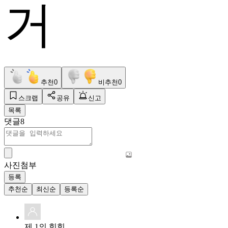
거
추천
0
비추천
0
스크랩
공유
신고
목록
댓글
8
사진첨부
등록
추천순
최신순
등록순
제 1의 힝힝