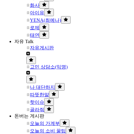
화사
아이유
YENA(최예나)
로제
태연
자유 Talk
자유게시판
고민 상담소(익명)
나 대단하지
따뜻한말
핫이슈
골라줘
돈버는 게시판
오늘의 가계부
오늘의 소비 꿀팁