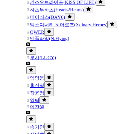
키스오브라이프(KISS OF LIFE)
하츠투하츠(Hearts2Hearts)
데이식스(DAY6)
엑스디너리 히어로즈(Xdinary Heroes)
QWER
엔플라잉(N.Flying)
루시(LUCY)
임영웅
홍진영
장윤정
영탁
이찬원
송가인