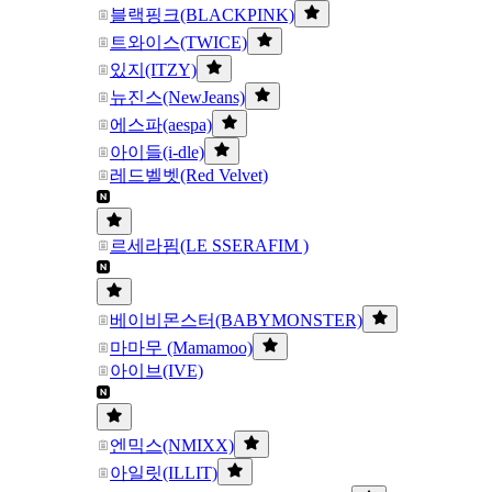
블랙핑크(BLACKPINK)
트와이스(TWICE)
있지(ITZY)
뉴진스(NewJeans)
에스파(aespa)
아이들(i-dle)
레드벨벳(Red Velvet)
르세라핌(LE SSERAFIM )
베이비몬스터(BABYMONSTER)
마마무 (Mamamoo)
아이브(IVE)
엔믹스(NMIXX)
아일릿(ILLIT)