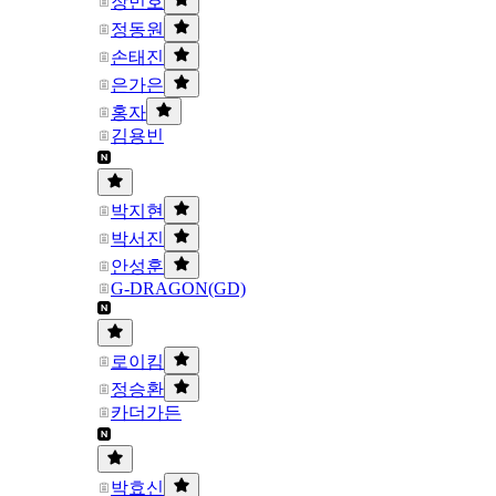
장민호
정동원
손태진
은가은
홍자
김용빈
박지현
박서진
안성훈
G-DRAGON(GD)
로이킴
정승환
카더가든
박효신