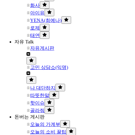
화사
아이유
YENA(최예나)
로제
태연
자유 Talk
자유게시판
고민 상담소(익명)
나 대단하지
따뜻한말
핫이슈
골라줘
돈버는 게시판
오늘의 가계부
오늘의 소비 꿀팁