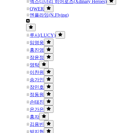
엑스디너리 히어로즈(Xdinary Heroes)
QWER
엔플라잉(N.Flying)
루시(LUCY)
임영웅
홍진영
장윤정
영탁
이찬원
송가인
장민호
정동원
손태진
은가은
홍자
김용빈
박지현