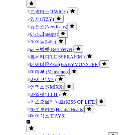
트와이스(TWICE)
있지(ITZY)
뉴진스(NewJeans)
에스파(aespa)
아이들(i-dle)
레드벨벳(Red Velvet)
르세라핌(LE SSERAFIM )
베이비몬스터(BABYMONSTER)
마마무 (Mamamoo)
아이브(IVE)
엔믹스(NMIXX)
아일릿(ILLIT)
키스오브라이프(KISS OF LIFE)
하츠투하츠(Hearts2Hearts)
데이식스(DAY6)