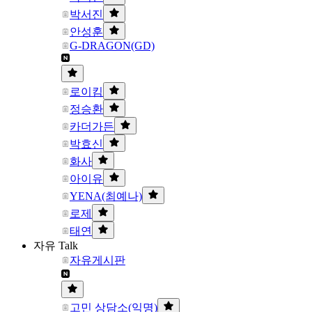
박서진
안성훈
G-DRAGON(GD)
로이킴
정승환
카더가든
박효신
화사
아이유
YENA(최예나)
로제
태연
자유 Talk
자유게시판
고민 상담소(익명)