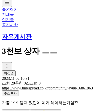
즐겨찾기
전체글
인기글
공지사항
자유게시판
3천보 상자 ㅡㅡ
박성결
2023.11.02 16:31
조회
28
추천
0
스크랩
0
https://www.timespread.co.kr/community/jayuu/16861963
주소복사
가끔 1/1/1 뜰때 있던데 이거 왜이러는거임??