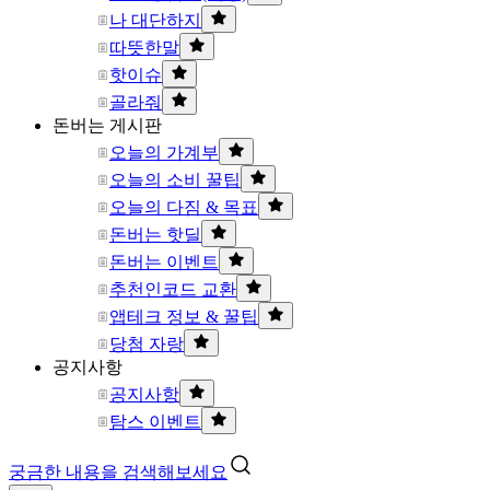
나 대단하지
따뜻한말
핫이슈
골라줘
돈버는 게시판
오늘의 가계부
오늘의 소비 꿀팁
오늘의 다짐 & 목표
돈버는 핫딜
돈버는 이벤트
추천인코드 교환
앱테크 정보 & 꿀팁
당첨 자랑
공지사항
공지사항
탐스 이벤트
궁금한 내용을 검색해보세요