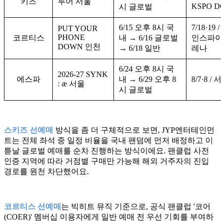
키즈
투어 서울
KSPO 
시 글로벌
6/15 오후 8시 국
7/18·19
PUT YOUR
PHONE
코르티스
내 → 6/16 글로벌
인스파이
DOWN 인천
→ 6/18 일반
레나
6/24 오후 8시 국
2026-27 SYNK
에스파
내 → 6/29 오후 8
8/7·8 /
: æ 서울
시 글로벌
스키즈 선예매
방식을 좀 더 구체적으로 보면, JYP엔터테인먼
트는 전체 좌석 중 일정 비율을 국내 팬덤에 먼저 배정하고 이
튿날 글로벌 예매를 순차 진행하는 방식이에요. 팬클럽 사전
인증 지역에 따라 거점별 구매만 가능해 해외 거주자의 진입
경로를 원천 차단했어요.
코르티스 선예매
는 빅히트 뮤직 기준으로, 공식 팬클럽 '코어
(COER)' 멤버십 이용자에게 일반 예매 전 우선 기회를 부여하