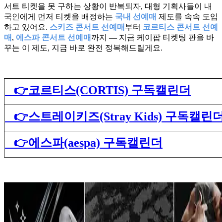
서트 티켓을 못 구하는 상황이 반복되자, 대형 기획사들이 내
국인에게 먼저 티켓을 배정하는
국내 선예매
제도를 속속 도입
하고 있어요.
스키즈 콘서트 선예매
부터
코르티스 콘서트 선예
매
,
에스파 콘서트 선예매
까지 — 지금 케이팝 티켓팅 판을 바
꾸는 이 제도, 지금 바로 완전 정복해드릴게요.
👉코르티스(CORTIS) 구독캘린더
👉스트레이키즈(Stray Kids) 구독캘린
👉에스파(aespa) 구독캘린더