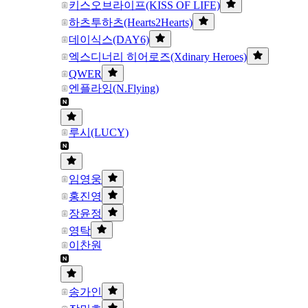
키스오브라이프(KISS OF LIFE)
하츠투하츠(Hearts2Hearts)
데이식스(DAY6)
엑스디너리 히어로즈(Xdinary Heroes)
QWER
엔플라잉(N.Flying)
루시(LUCY)
임영웅
홍진영
장윤정
영탁
이찬원
송가인