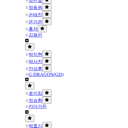
장민호
정동원
손태진
은가은
홍자
김용빈
박지현
박서진
안성훈
G-DRAGON(GD)
로이킴
정승환
카더가든
박효신