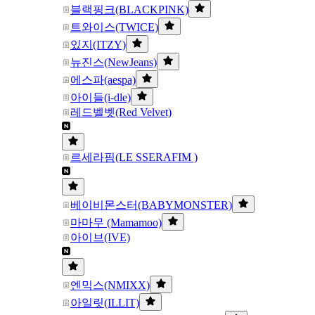
블랙핑크(BLACKPINK)
트와이스(TWICE)
있지(ITZY)
뉴진스(NewJeans)
에스파(aespa)
아이들(i-dle)
레드벨벳(Red Velvet)
르세라핌(LE SSERAFIM )
베이비몬스터(BABYMONSTER)
마마무 (Mamamoo)
아이브(IVE)
엔믹스(NMIXX)
아일릿(ILLIT)