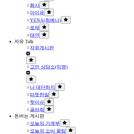
화사
아이유
YENA(최예나)
로제
태연
자유 Talk
자유게시판
고민 상담소(익명)
나 대단하지
따뜻한말
핫이슈
골라줘
돈버는 게시판
오늘의 가계부
오늘의 소비 꿀팁