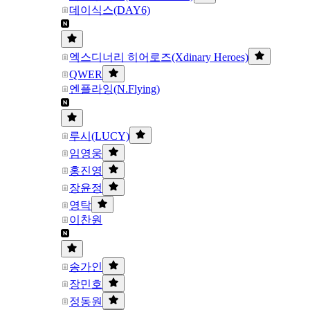
데이식스(DAY6)
엑스디너리 히어로즈(Xdinary Heroes)
QWER
엔플라잉(N.Flying)
루시(LUCY)
임영웅
홍진영
장윤정
영탁
이찬원
송가인
장민호
정동원