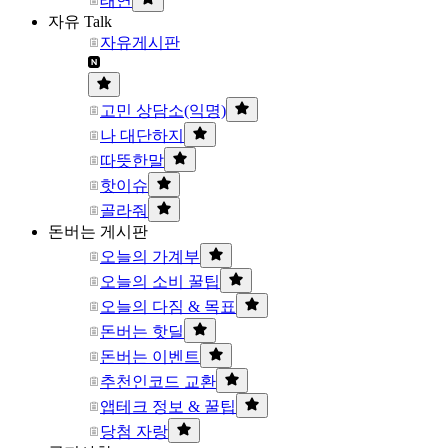
태연
자유 Talk
자유게시판
고민 상담소(익명)
나 대단하지
따뜻한말
핫이슈
골라줘
돈버는 게시판
오늘의 가계부
오늘의 소비 꿀팁
오늘의 다짐 & 목표
돈버는 핫딜
돈버는 이벤트
추천인코드 교환
앱테크 정보 & 꿀팁
당첨 자랑