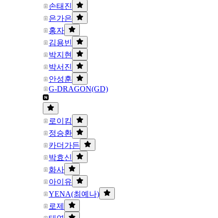
손태진
은가은
홍자
김용빈
박지현
박서진
안성훈
G-DRAGON(GD)
로이킴
정승환
카더가든
박효신
화사
아이유
YENA(최예나)
로제