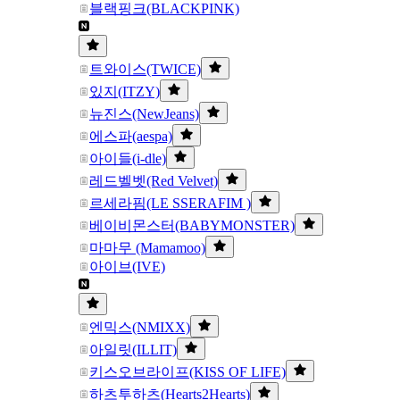
블랙핑크(BLACKPINK)
트와이스(TWICE)
있지(ITZY)
뉴진스(NewJeans)
에스파(aespa)
아이들(i-dle)
레드벨벳(Red Velvet)
르세라핌(LE SSERAFIM )
베이비몬스터(BABYMONSTER)
마마무 (Mamamoo)
아이브(IVE)
엔믹스(NMIXX)
아일릿(ILLIT)
키스오브라이프(KISS OF LIFE)
하츠투하츠(Hearts2Hearts)