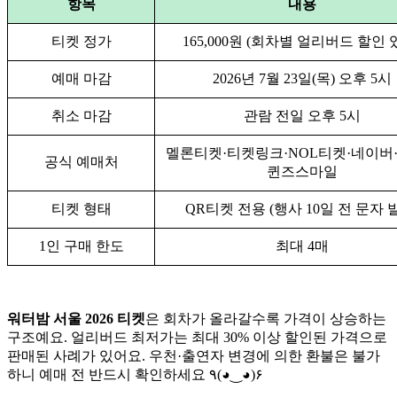
항목
내용
티켓 정가
165,000원 (회차별 얼리버드 할인 
예매 마감
2026년 7월 23일(목) 오후 5시
취소 마감
관람 전일 오후 5시
멜론티켓·티켓링크·NOL티켓·네이버·2
공식 예매처
퀸즈스마일
티켓 형태
QR티켓 전용 (행사 10일 전 문자 
1인 구매 한도
최대 4매
워터밤 서울 2026 티켓
은 회차가 올라갈수록 가격이 상승하는
구조예요. 얼리버드 최저가는 최대 30% 이상 할인된 가격으로
판매된 사례가 있어요. 우천·출연자 변경에 의한 환불은 불가
하니 예매 전 반드시 확인하세요 ٩(◕‿◕)۶