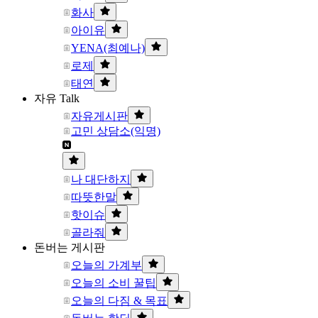
화사
아이유
YENA(최예나)
로제
태연
자유 Talk
자유게시판
고민 상담소(익명)
나 대단하지
따뜻한말
핫이슈
골라줘
돈버는 게시판
오늘의 가계부
오늘의 소비 꿀팁
오늘의 다짐 & 목표