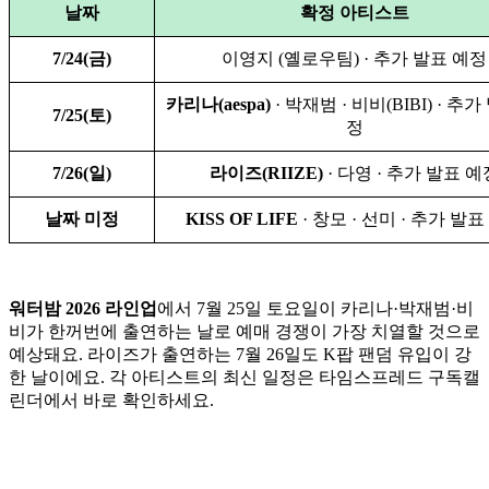
날짜
확정 아티스트
7/24(금)
이영지 (옐로우팀) · 추가 발표 예정
카리나(aespa)
· 박재범 · 비비(BIBI) · 추
7/25(토)
정
7/26(일)
라이즈(RIIZE)
· 다영 · 추가 발표 예
날짜 미정
KISS OF LIFE
· 창모 · 선미 · 추가 발
워터밤 2026 라인업
에서 7월 25일 토요일이 카리나·박재범·비
비가 한꺼번에 출연하는 날로 예매 경쟁이 가장 치열할 것으로
예상돼요. 라이즈가 출연하는 7월 26일도 K팝 팬덤 유입이 강
한 날이에요. 각 아티스트의 최신 일정은 타임스프레드 구독캘
린더에서 바로 확인하세요.