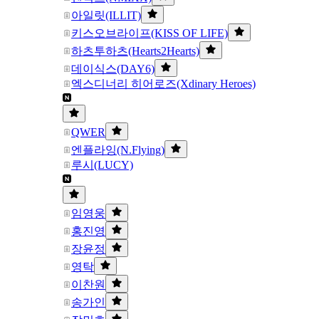
아일릿(ILLIT)
키스오브라이프(KISS OF LIFE)
하츠투하츠(Hearts2Hearts)
데이식스(DAY6)
엑스디너리 히어로즈(Xdinary Heroes)
QWER
엔플라잉(N.Flying)
루시(LUCY)
임영웅
홍진영
장윤정
영탁
이찬원
송가인