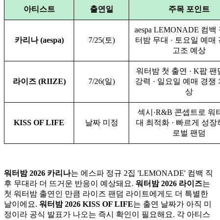
아티스트
출연일
주목 포인트
aespa LEMONADE 컴백
카리나 (aespa)
7/25(토)
터밤 무대 · 토요일 예매
고조 예상
워터밤 첫 출연 · K팝 팬
라이즈 (RIIZE)
7/26(일)
강력 · 일요일 예매 경쟁
상
섹시·R&B 콘셉트로 워
KISS OF LIFE
날짜 미정
대 최적화 · 빠르게 성장
로벌 팬덤
워터밤 2026 카리나
는 에스파 정규 2집 'LEMONADE' 컴백 직
후 무대라 더 뜨거운 반응이 예상돼요.
워터밤 2026 라이즈
는
첫 워터밤 출연인 만큼 라이즈 팬덤 라이트에게도 더 특별한
날이에요.
워터밤 2026 KISS OF LIFE
는 출연 날짜가 아직 미
정이라 공식 발표가 나오는 즉시 확인이 필요해요. 각 아티스