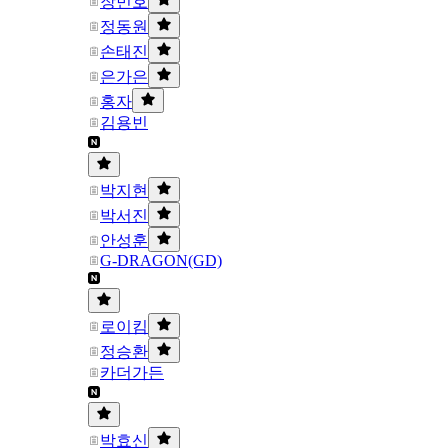
장민호
정동원
손태진
은가은
홍자
김용빈
박지현
박서진
안성훈
G-DRAGON(GD)
로이킴
정승환
카더가든
박효신