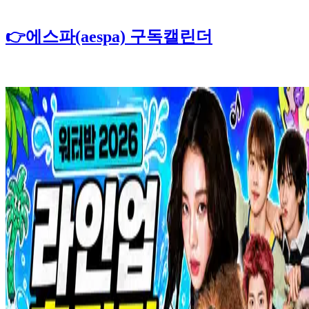
👉에스파(aespa) 구독캘린더