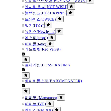
보이넥스트도어(BOYNEXTDOOR)
엔시티 위시(NCT WISH)
블랙핑크(BLACKPINK)
트와이스(TWICE)
있지(ITZY)
뉴진스(NewJeans)
에스파(aespa)
아이들(i-dle)
레드벨벳(Red Velvet)
르세라핌(LE SSERAFIM )
베이비몬스터(BABYMONSTER)
마마무 (Mamamoo)
아이브(IVE)
엔믹스(NMIXX)