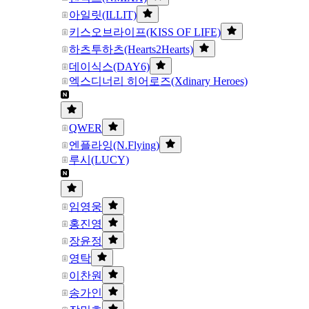
아일릿(ILLIT)
키스오브라이프(KISS OF LIFE)
하츠투하츠(Hearts2Hearts)
데이식스(DAY6)
엑스디너리 히어로즈(Xdinary Heroes)
QWER
엔플라잉(N.Flying)
루시(LUCY)
임영웅
홍진영
장윤정
영탁
이찬원
송가인