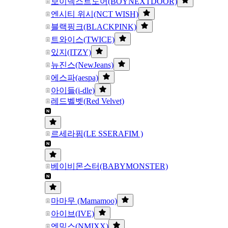
보이넥스트도어(BOYNEXTDOOR)
엔시티 위시(NCT WISH)
블랙핑크(BLACKPINK)
트와이스(TWICE)
있지(ITZY)
뉴진스(NewJeans)
에스파(aespa)
아이들(i-dle)
레드벨벳(Red Velvet)
르세라핌(LE SSERAFIM )
베이비몬스터(BABYMONSTER)
마마무 (Mamamoo)
아이브(IVE)
엔믹스(NMIXX)