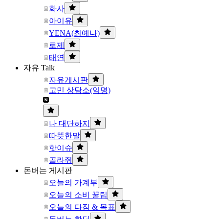
화사
아이유
YENA(최예나)
로제
태연
자유 Talk
자유게시판
고민 상담소(익명)
나 대단하지
따뜻한말
핫이슈
골라줘
돈버는 게시판
오늘의 가계부
오늘의 소비 꿀팁
오늘의 다짐 & 목표