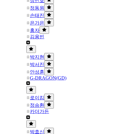
장민호
정동원
손태진
은가은
홍자
김용빈
박지현
박서진
안성훈
G-DRAGON(GD)
로이킴
정승환
카더가든
박효신