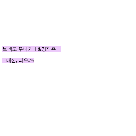
보넥도 우나기ㅣ&명재횬ㄴ
+ 태산, 리우/////