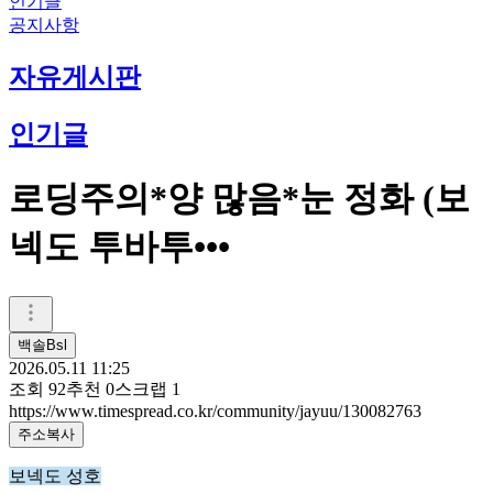
인기글
공지사항
자유게시판
인기글
로딩주의*양 많음*눈 정화 (보
넥도 투바투•••
백솔Bsl
2026.05.11 11:25
조회
92
추천
0
스크랩
1
https://www.timespread.co.kr/community/jayuu/130082763
주소복사
보넥도 성호