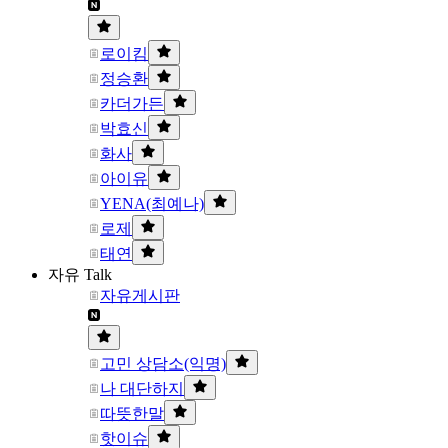
로이킴
정승환
카더가든
박효신
화사
아이유
YENA(최예나)
로제
태연
자유 Talk
자유게시판
고민 상담소(익명)
나 대단하지
따뜻한말
핫이슈