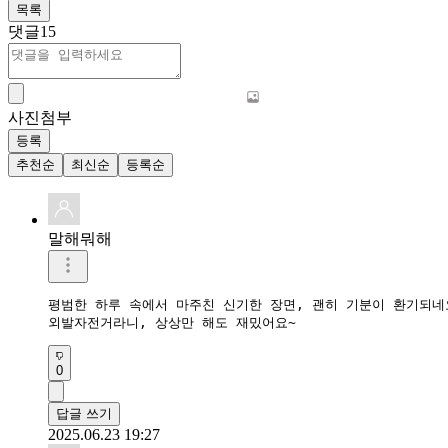
목록
댓글
15
사진첨부
등록
추천순
최신순
등록순
말해뭐해
평범한 하루 속에서 마주친 신기한 장면, 괜히 기분이 환기되네요
외발자전거라니, 상상만 해도 재밌어요~
0
답글 쓰기
2025.06.23 19:27