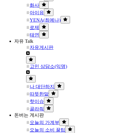
화사
아이유
YENA(최예나)
로제
태연
자유 Talk
자유게시판
고민 상담소(익명)
나 대단하지
따뜻한말
핫이슈
골라줘
돈버는 게시판
오늘의 가계부
오늘의 소비 꿀팁