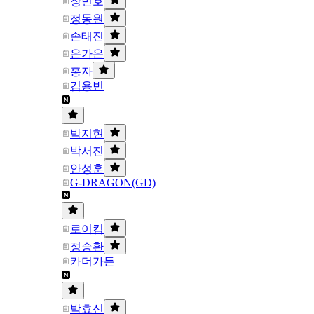
장민호
정동원
손태진
은가은
홍자
김용빈
박지현
박서진
안성훈
G-DRAGON(GD)
로이킴
정승환
카더가든
박효신