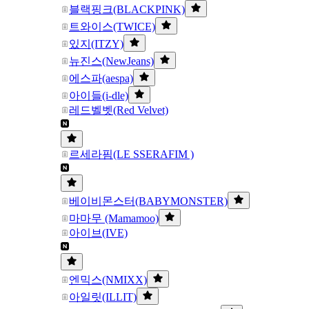
블랙핑크(BLACKPINK)
트와이스(TWICE)
있지(ITZY)
뉴진스(NewJeans)
에스파(aespa)
아이들(i-dle)
레드벨벳(Red Velvet)
르세라핌(LE SSERAFIM )
베이비몬스터(BABYMONSTER)
마마무 (Mamamoo)
아이브(IVE)
엔믹스(NMIXX)
아일릿(ILLIT)