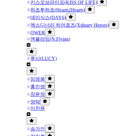
키스오브라이프(KISS OF LIFE)
하츠투하츠(Hearts2Hearts)
데이식스(DAY6)
엑스디너리 히어로즈(Xdinary Heroes)
QWER
엔플라잉(N.Flying)
루시(LUCY)
임영웅
홍진영
장윤정
영탁
이찬원
송가인