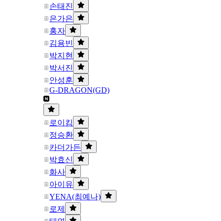
손태진
은가은
홍자
김용빈
박지현
박서진
안성훈
G-DRAGON(GD)
로이킴
정승환
카더가든
박효신
화사
아이유
YENA(최예나)
로제