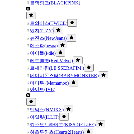
블랙핑크(BLACKPINK)
트와이스(TWICE)
있지(ITZY)
뉴진스(NewJeans)
에스파(aespa)
아이들(i-dle)
레드벨벳(Red Velvet)
르세라핌(LE SSERAFIM )
베이비몬스터(BABYMONSTER)
마마무 (Mamamoo)
아이브(IVE)
엔믹스(NMIXX)
아일릿(ILLIT)
키스오브라이프(KISS OF LIFE)
하츠투하츠(Hearts2Hearts)