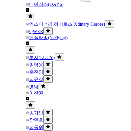
데이식스(DAY6)
엑스디너리 히어로즈(Xdinary Heroes)
QWER
엔플라잉(N.Flying)
루시(LUCY)
임영웅
홍진영
장윤정
영탁
이찬원
송가인
장민호
정동원