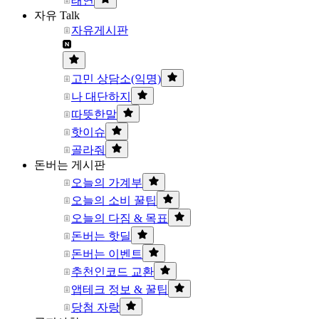
태연
자유 Talk
자유게시판
고민 상담소(익명)
나 대단하지
따뜻한말
핫이슈
골라줘
돈버는 게시판
오늘의 가계부
오늘의 소비 꿀팁
오늘의 다짐 & 목표
돈버는 핫딜
돈버는 이벤트
추천인코드 교환
앱테크 정보 & 꿀팁
당첨 자랑