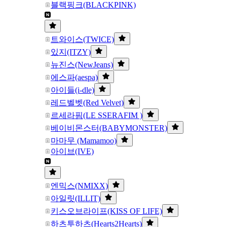
블랙핑크(BLACKPINK)
트와이스(TWICE)
있지(ITZY)
뉴진스(NewJeans)
에스파(aespa)
아이들(i-dle)
레드벨벳(Red Velvet)
르세라핌(LE SSERAFIM )
베이비몬스터(BABYMONSTER)
마마무 (Mamamoo)
아이브(IVE)
엔믹스(NMIXX)
아일릿(ILLIT)
키스오브라이프(KISS OF LIFE)
하츠투하츠(Hearts2Hearts)