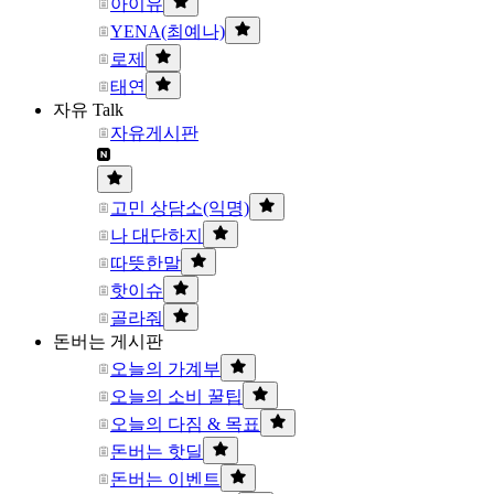
아이유
YENA(최예나)
로제
태연
자유 Talk
자유게시판
고민 상담소(익명)
나 대단하지
따뜻한말
핫이슈
골라줘
돈버는 게시판
오늘의 가계부
오늘의 소비 꿀팁
오늘의 다짐 & 목표
돈버는 핫딜
돈버는 이벤트