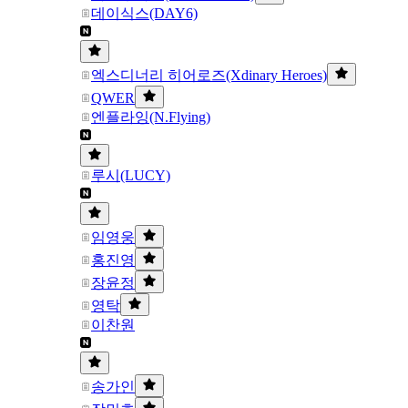
데이식스(DAY6)
엑스디너리 히어로즈(Xdinary Heroes)
QWER
엔플라잉(N.Flying)
루시(LUCY)
임영웅
홍진영
장윤정
영탁
이찬원
송가인