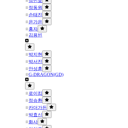
장민호
정동원
손태진
은가은
홍자
김용빈
박지현
박서진
안성훈
G-DRAGON(GD)
로이킴
정승환
카더가든
박효신
화사