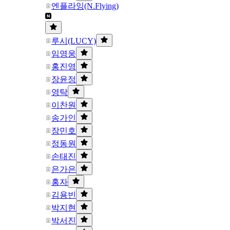
엔플라잉(N.Flying)
루시(LUCY)
임영웅
홍진영
장윤정
영탁
이찬원
송가인
장민호
정동원
손태진
은가은
홍자
김용빈
박지현
박서진