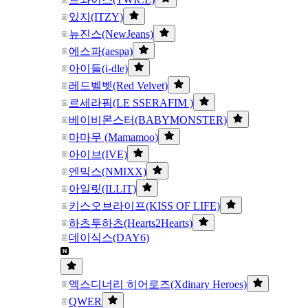
있지(ITZY)
뉴진스(NewJeans)
에스파(aespa)
아이들(i-dle)
레드벨벳(Red Velvet)
르세라핌(LE SSERAFIM )
베이비몬스터(BABYMONSTER)
마마무 (Mamamoo)
아이브(IVE)
엔믹스(NMIXX)
아일릿(ILLIT)
키스오브라이프(KISS OF LIFE)
하츠투하츠(Hearts2Hearts)
데이식스(DAY6)
엑스디너리 히어로즈(Xdinary Heroes)
QWER