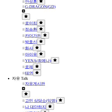
안성훈
G-DRAGON(GD)
로이킴
정승환
카더가든
박효신
화사
아이유
YENA(최예나)
로제
태연
자유 Talk
자유게시판
고민 상담소(익명)
나 대단하지