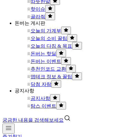
따뜻한말
핫이슈
골라줘
돈버는 게시판
오늘의 가계부
오늘의 소비 꿀팁
오늘의 다짐 & 목표
돈버는 핫딜
돈버는 이벤트
추천인코드 교환
앱테크 정보 & 꿀팁
당첨 자랑
공지사항
공지사항
탐스 이벤트
궁금한 내용을 검색해보세요
즐겨찾기