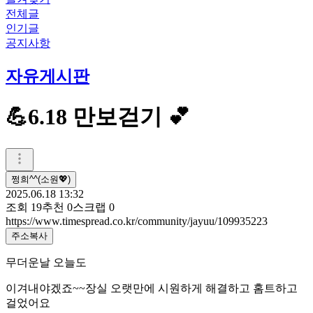
전체글
인기글
공지사항
자유게시판
💪6.18 만보걷기 💕
쩡희^^(소원💖)
2025.06.18 13:32
조회
19
추천
0
스크랩
0
https://www.timespread.co.kr/community/jayuu/109935223
주소복사
무더운날 오늘도
이겨내야겠죠~~장실 오랫만에 시원하게 해결하고 홈트하고
걸었어요