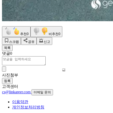
추천
0
비추천
0
스크랩
공유
신고
목록
댓글
0
사진첨부
등록
고객센터
cs@linkareer.com
이메일 문의
이용약관
개인정보처리방침