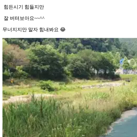
힘든시기 힘들지만
잘 버텨보아요~~^^
무너지지만 말자 힘내봐요 😂