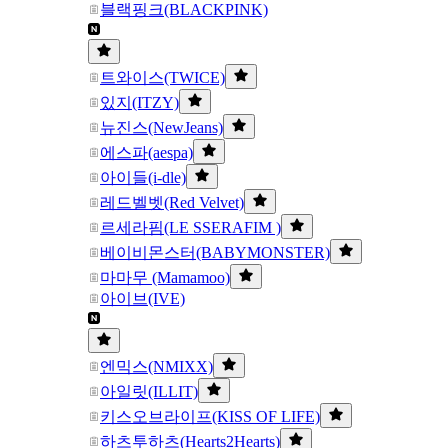
블랙핑크(BLACKPINK)
트와이스(TWICE)
있지(ITZY)
뉴진스(NewJeans)
에스파(aespa)
아이들(i-dle)
레드벨벳(Red Velvet)
르세라핌(LE SSERAFIM )
베이비몬스터(BABYMONSTER)
마마무 (Mamamoo)
아이브(IVE)
엔믹스(NMIXX)
아일릿(ILLIT)
키스오브라이프(KISS OF LIFE)
하츠투하츠(Hearts2Hearts)