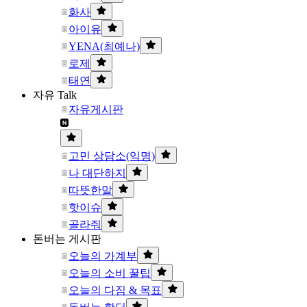
화사
아이유
YENA(최예나)
로제
태연
자유 Talk
자유게시판
고민 상담소(익명)
나 대단하지
따뜻한말
핫이슈
골라줘
돈버는 게시판
오늘의 가계부
오늘의 소비 꿀팁
오늘의 다짐 & 목표