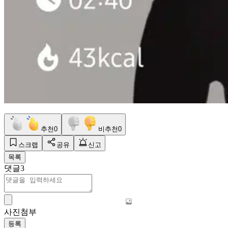
추천
0
비추천
0
스크랩
공유
신고
목록
댓글
3
사진첨부
등록