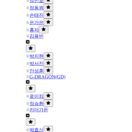
장민호
정동원
손태진
은가은
홍자
김용빈
박지현
박서진
안성훈
G-DRAGON(GD)
로이킴
정승환
카더가든
박효신