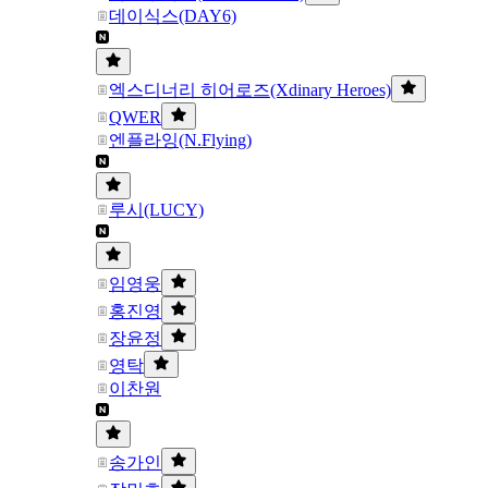
데이식스(DAY6)
엑스디너리 히어로즈(Xdinary Heroes)
QWER
엔플라잉(N.Flying)
루시(LUCY)
임영웅
홍진영
장윤정
영탁
이찬원
송가인