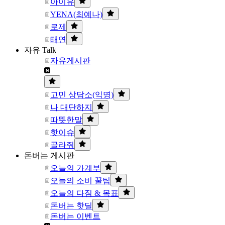
아이유
YENA(최예나)
로제
태연
자유 Talk
자유게시판
고민 상담소(익명)
나 대단하지
따뜻한말
핫이슈
골라줘
돈버는 게시판
오늘의 가계부
오늘의 소비 꿀팁
오늘의 다짐 & 목표
돈버는 핫딜
돈버는 이벤트