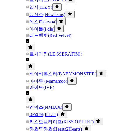
있지(ITZY)
뉴진스(NewJeans)
에스파(aespa)
아이들(i-dle)
레드벨벳(Red Velvet)
르세라핌(LE SSERAFIM )
베이비몬스터(BABYMONSTER)
마마무 (Mamamoo)
아이브(IVE)
엔믹스(NMIXX)
아일릿(ILLIT)
키스오브라이프(KISS OF LIFE)
하츠투하츠(Hearts2Hearts)