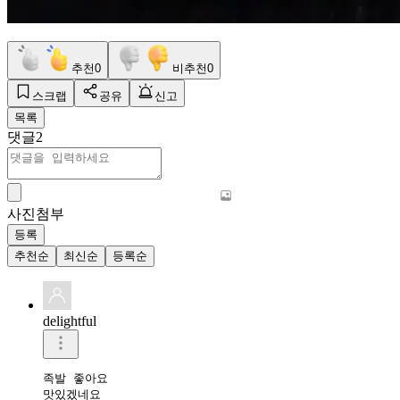
추천
0
비추천
0
스크랩
공유
신고
목록
댓글
2
사진첨부
등록
추천순
최신순
등록순
delightful
족발 좋아요 

맛있겠네요