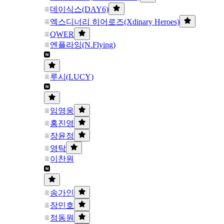
데이식스(DAY6)
엑스디너리 히어로즈(Xdinary Heroes)
QWER
엔플라잉(N.Flying)
루시(LUCY)
임영웅
홍진영
장윤정
영탁
이찬원
송가인
장민호
정동원