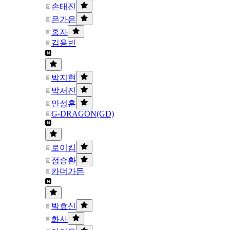
손태진
은가은
홍자
김용빈
박지현
박서진
안성훈
G-DRAGON(GD)
로이킴
정승환
카더가든
박효신
화사