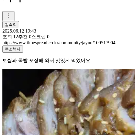
김숙희
2025.06.12 19:43
조회
12
추천
0
스크랩
0
https://www.timespread.co.kr/community/jayuu/109517904
주소복사
보쌈과 족발 포장해 와서 맛있게 먹었어요