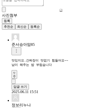
사진첨부
등록
추천순
최신순
등록순
준서승아맘85
맛있지요.간짜장이 맛없기 힘들어요~~

남이 해주는 밥 부럽습니다
0
답글 쓰기
2025.06.11 15:51
정보리누나