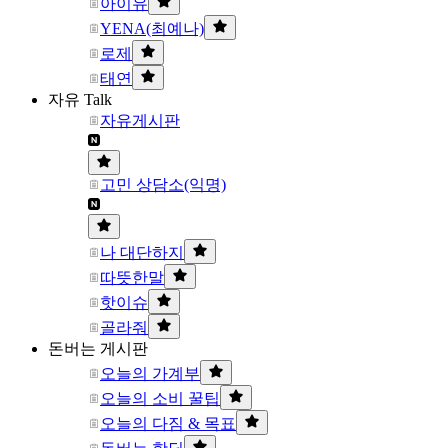
아이유
YENA(최예나)
로제
태연
자유 Talk
자유게시판
고민 상담소(익명)
나 대단하지
따뜻한말
핫이슈
골라줘
돈버는 게시판
오늘의 가계부
오늘의 소비 꿀팁
오늘의 다짐 & 목표