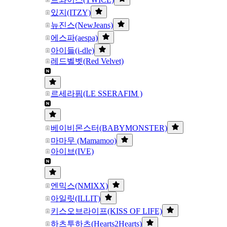
있지(ITZY)
뉴진스(NewJeans)
에스파(aespa)
아이들(i-dle)
레드벨벳(Red Velvet)
르세라핌(LE SSERAFIM )
베이비몬스터(BABYMONSTER)
마마무 (Mamamoo)
아이브(IVE)
엔믹스(NMIXX)
아일릿(ILLIT)
키스오브라이프(KISS OF LIFE)
하츠투하츠(Hearts2Hearts)