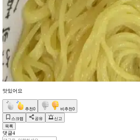
맛있어요
추천
0
비추천
0
스크랩
공유
신고
목록
댓글
4