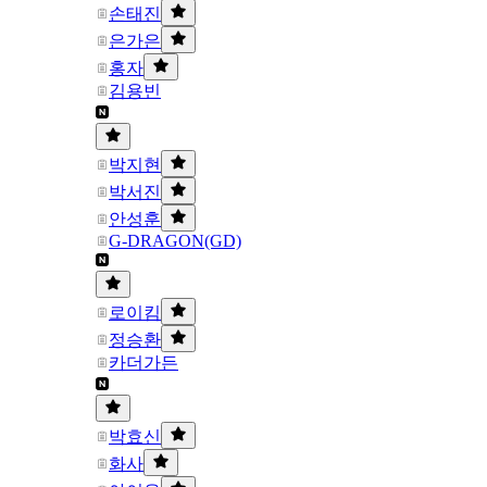
손태진
은가은
홍자
김용빈
박지현
박서진
안성훈
G-DRAGON(GD)
로이킴
정승환
카더가든
박효신
화사