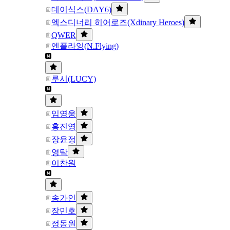
데이식스(DAY6)
엑스디너리 히어로즈(Xdinary Heroes)
QWER
엔플라잉(N.Flying)
루시(LUCY)
임영웅
홍진영
장윤정
영탁
이찬원
송가인
장민호
정동원