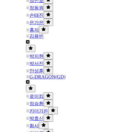
장민호
정동원
손태진
은가은
홍자
김용빈
박지현
박서진
안성훈
G-DRAGON(GD)
로이킴
정승환
카더가든
박효신
화사