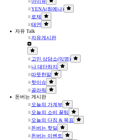
아이유
YENA(최예나)
로제
태연
자유 Talk
자유게시판
고민 상담소(익명)
나 대단하지
따뜻한말
핫이슈
골라줘
돈버는 게시판
오늘의 가계부
오늘의 소비 꿀팁
오늘의 다짐 & 목표
돈버는 핫딜
돈버는 이벤트