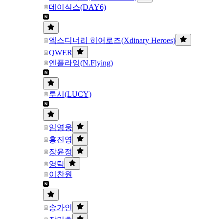
데이식스(DAY6)
엑스디너리 히어로즈(Xdinary Heroes)
QWER
엔플라잉(N.Flying)
루시(LUCY)
임영웅
홍진영
장윤정
영탁
이찬원
송가인