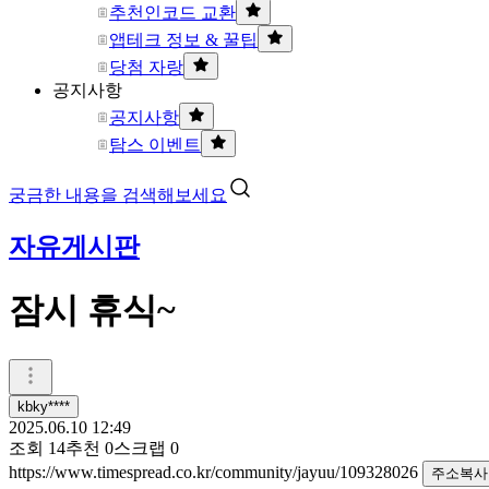
추천인코드 교환
앱테크 정보 & 꿀팁
당첨 자랑
공지사항
공지사항
탐스 이벤트
궁금한 내용을 검색해보세요
자유게시판
잠시 휴식~
kbky****
2025.06.10 12:49
조회
14
추천
0
스크랩
0
https://www.timespread.co.kr/community/jayuu/109328026
주소복사