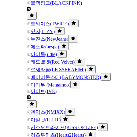
블랙핑크(BLACKPINK)
트와이스(TWICE)
있지(ITZY)
뉴진스(NewJeans)
에스파(aespa)
아이들(i-dle)
레드벨벳(Red Velvet)
르세라핌(LE SSERAFIM )
베이비몬스터(BABYMONSTER)
마마무 (Mamamoo)
아이브(IVE)
엔믹스(NMIXX)
아일릿(ILLIT)
키스오브라이프(KISS OF LIFE)
하츠투하츠(Hearts2Hearts)