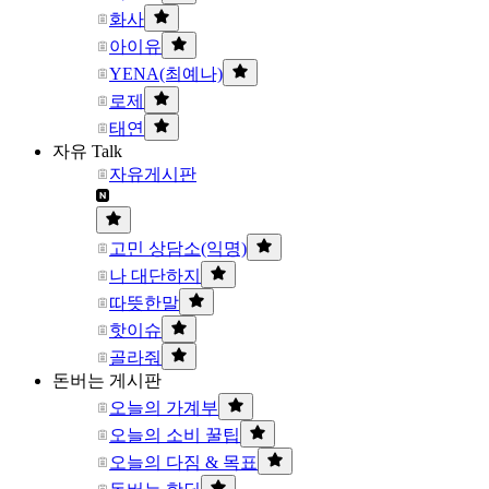
화사
아이유
YENA(최예나)
로제
태연
자유 Talk
자유게시판
고민 상담소(익명)
나 대단하지
따뜻한말
핫이슈
골라줘
돈버는 게시판
오늘의 가계부
오늘의 소비 꿀팁
오늘의 다짐 & 목표