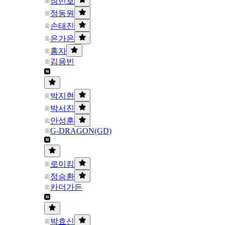
장민호
정동원
손태진
은가은
홍자
김용빈
박지현
박서진
안성훈
G-DRAGON(GD)
로이킴
정승환
카더가든
박효신