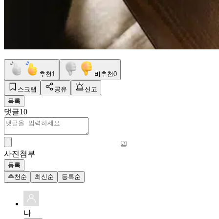
추천
1
비추천
0
스크랩
공유
신고
목록
댓글
10
사진첨부
등록
추천순
최신순
등록순
나