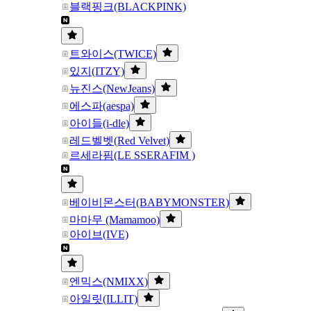
블랙핑크(BLACKPINK)
트와이스(TWICE)
있지(ITZY)
뉴진스(NewJeans)
에스파(aespa)
아이들(i-dle)
레드벨벳(Red Velvet)
르세라핌(LE SSERAFIM )
베이비몬스터(BABYMONSTER)
마마무 (Mamamoo)
아이브(IVE)
엔믹스(NMIXX)
아일릿(ILLIT)