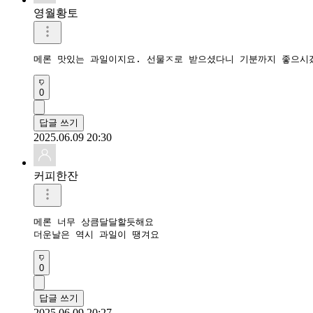
영월황토
메론 맛있는 과일이지요. 선물ㅈ로 받으셨다니 기분까지 좋으시
0
답글 쓰기
2025.06.09 20:30
커피한잔
메론 너무 상큼달달할듯해요

더운날은 역시 과일이 땡겨요
0
답글 쓰기
2025.06.09 20:27