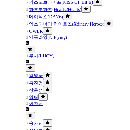
키스오브라이프(KISS OF LIFE)
하츠투하츠(Hearts2Hearts)
데이식스(DAY6)
엑스디너리 히어로즈(Xdinary Heroes)
QWER
엔플라잉(N.Flying)
루시(LUCY)
임영웅
홍진영
장윤정
영탁
이찬원
송가인