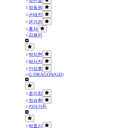
장민호
정동원
손태진
은가은
홍자
김용빈
박지현
박서진
안성훈
G-DRAGON(GD)
로이킴
정승환
카더가든
박효신