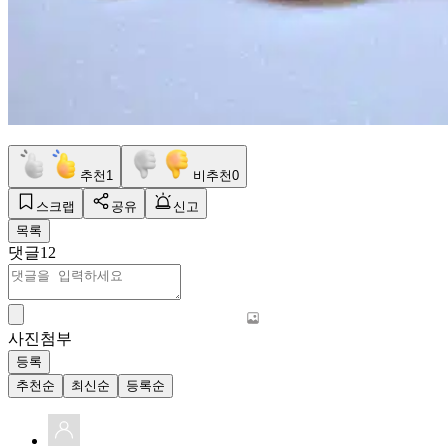
추천
1
비추천
0
스크랩
공유
신고
목록
댓글
12
사진첨부
등록
추천순
최신순
등록순