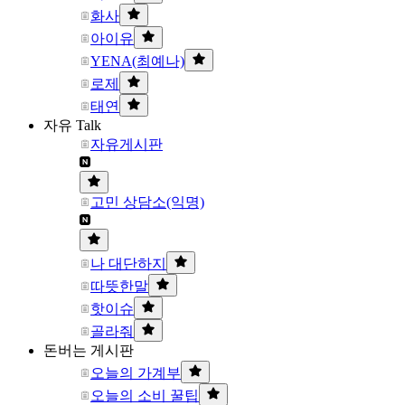
화사
아이유
YENA(최예나)
로제
태연
자유 Talk
자유게시판
고민 상담소(익명)
나 대단하지
따뜻한말
핫이슈
골라줘
돈버는 게시판
오늘의 가계부
오늘의 소비 꿀팁