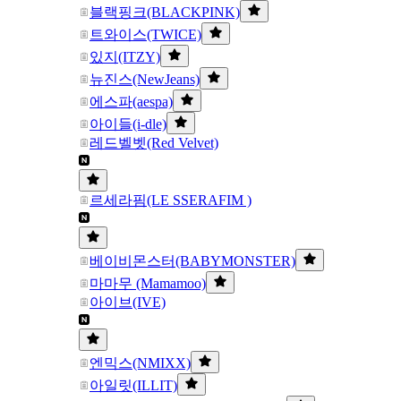
블랙핑크(BLACKPINK)
트와이스(TWICE)
있지(ITZY)
뉴진스(NewJeans)
에스파(aespa)
아이들(i-dle)
레드벨벳(Red Velvet)
르세라핌(LE SSERAFIM )
베이비몬스터(BABYMONSTER)
마마무 (Mamamoo)
아이브(IVE)
엔믹스(NMIXX)
아일릿(ILLIT)