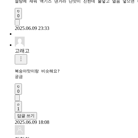
설탕에 재워 액기스 낸거라 단맛이 진한데 물넣고 얼음 넣으면 
0
2025.06.09 23:33
고래고
복숭아맛이랑 비슷해요?

궁금
0
1
답글 쓰기
2025.06.09 18:08