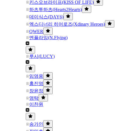
키스오브라이프(KISS OF LIFE)
하츠투하츠(Hearts2Hearts)
데이식스(DAY6)
엑스디너리 히어로즈(Xdinary Heroes)
QWER
엔플라잉(N.Flying)
루시(LUCY)
임영웅
홍진영
장윤정
영탁
이찬원
송가인