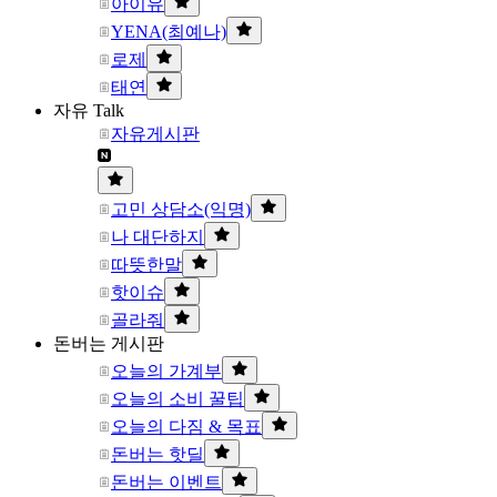
아이유
YENA(최예나)
로제
태연
자유 Talk
자유게시판
고민 상담소(익명)
나 대단하지
따뜻한말
핫이슈
골라줘
돈버는 게시판
오늘의 가계부
오늘의 소비 꿀팁
오늘의 다짐 & 목표
돈버는 핫딜
돈버는 이벤트