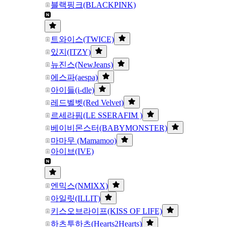
블랙핑크(BLACKPINK)
트와이스(TWICE)
있지(ITZY)
뉴진스(NewJeans)
에스파(aespa)
아이들(i-dle)
레드벨벳(Red Velvet)
르세라핌(LE SSERAFIM )
베이비몬스터(BABYMONSTER)
마마무 (Mamamoo)
아이브(IVE)
엔믹스(NMIXX)
아일릿(ILLIT)
키스오브라이프(KISS OF LIFE)
하츠투하츠(Hearts2Hearts)