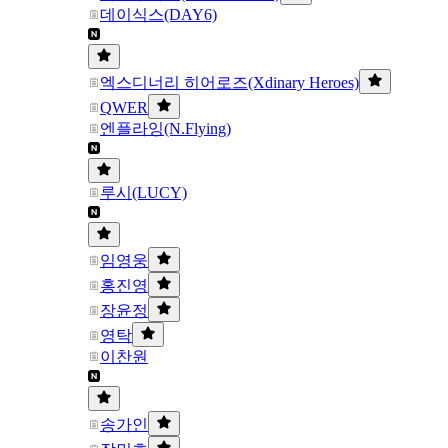
데이식스(DAY6)
엑스디너리 히어로즈(Xdinary Heroes)
QWER
엔플라잉(N.Flying)
루시(LUCY)
임영웅
홍진영
장윤정
영탁
이찬원
송가인