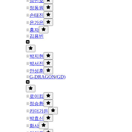
장민호
정동원
손태진
은가은
홍자
김용빈
박지현
박서진
안성훈
G-DRAGON(GD)
로이킴
정승환
카더가든
박효신
화사