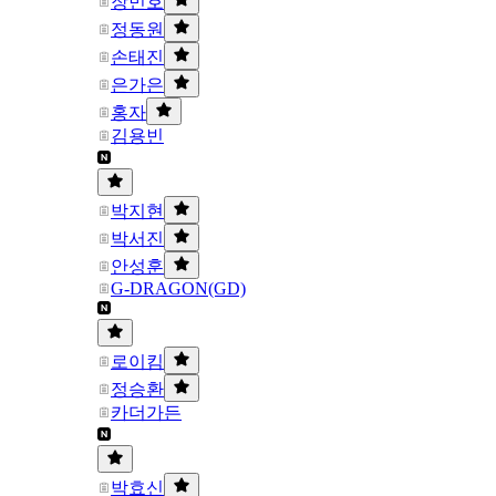
장민호
정동원
손태진
은가은
홍자
김용빈
박지현
박서진
안성훈
G-DRAGON(GD)
로이킴
정승환
카더가든
박효신