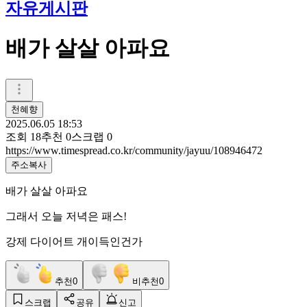
자유게시판
배가 살살 아파요
천혜향
2025.06.05 18:53
조회
18
추천
0
스크랩
0
https://www.timespread.co.kr/community/jayuu/108946472
주소복사
배가 살살 아파요
그래서 오늘 저녁은 패스!
강제 다이어트 개이득인건가
추천
0
비추천
0
스크랩
공유
신고