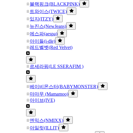
블랙핑크(BLACKPINK)
트와이스(TWICE)
있지(ITZY)
뉴진스(NewJeans)
에스파(aespa)
아이들(i-dle)
레드벨벳(Red Velvet)
르세라핌(LE SSERAFIM )
베이비몬스터(BABYMONSTER)
마마무 (Mamamoo)
아이브(IVE)
엔믹스(NMIXX)
아일릿(ILLIT)