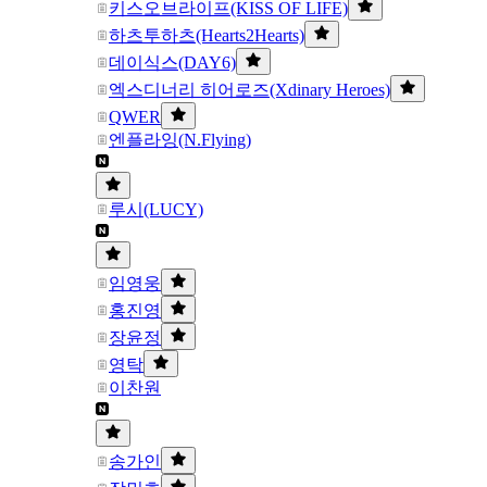
키스오브라이프(KISS OF LIFE)
하츠투하츠(Hearts2Hearts)
데이식스(DAY6)
엑스디너리 히어로즈(Xdinary Heroes)
QWER
엔플라잉(N.Flying)
루시(LUCY)
임영웅
홍진영
장윤정
영탁
이찬원
송가인