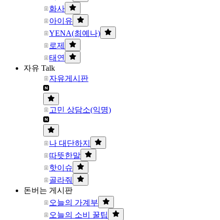
화사
아이유
YENA(최예나)
로제
태연
자유 Talk
자유게시판
고민 상담소(익명)
나 대단하지
따뜻한말
핫이슈
골라줘
돈버는 게시판
오늘의 가계부
오늘의 소비 꿀팁