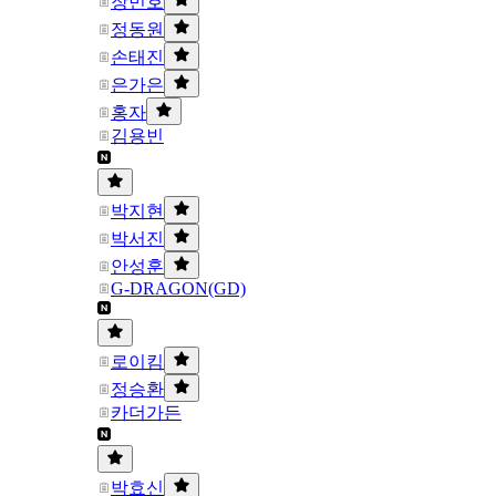
장민호
정동원
손태진
은가은
홍자
김용빈
박지현
박서진
안성훈
G-DRAGON(GD)
로이킴
정승환
카더가든
박효신