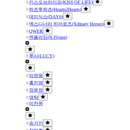
키스오브라이프(KISS OF LIFE)
하츠투하츠(Hearts2Hearts)
데이식스(DAY6)
엑스디너리 히어로즈(Xdinary Heroes)
QWER
엔플라잉(N.Flying)
루시(LUCY)
임영웅
홍진영
장윤정
영탁
이찬원
송가인