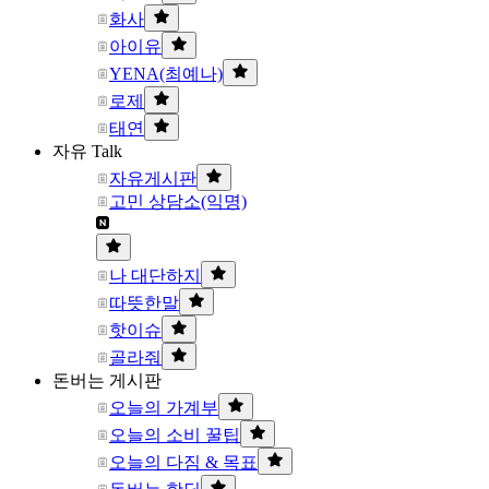
화사
아이유
YENA(최예나)
로제
태연
자유 Talk
자유게시판
고민 상담소(익명)
나 대단하지
따뜻한말
핫이슈
골라줘
돈버는 게시판
오늘의 가계부
오늘의 소비 꿀팁
오늘의 다짐 & 목표