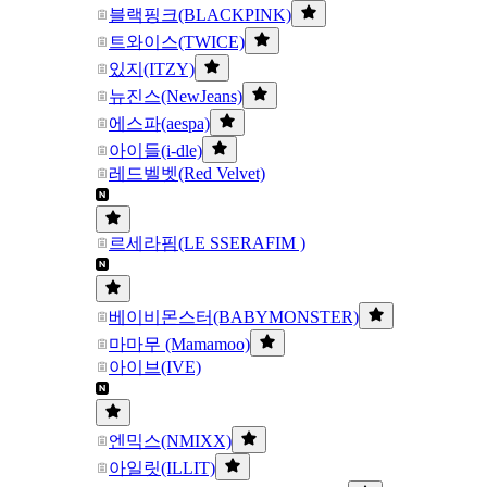
블랙핑크(BLACKPINK)
트와이스(TWICE)
있지(ITZY)
뉴진스(NewJeans)
에스파(aespa)
아이들(i-dle)
레드벨벳(Red Velvet)
르세라핌(LE SSERAFIM )
베이비몬스터(BABYMONSTER)
마마무 (Mamamoo)
아이브(IVE)
엔믹스(NMIXX)
아일릿(ILLIT)