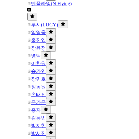
엔플라잉(N.Flying)
루시(LUCY)
임영웅
홍진영
장윤정
영탁
이찬원
송가인
장민호
정동원
손태진
은가은
홍자
김용빈
박지현
박서진