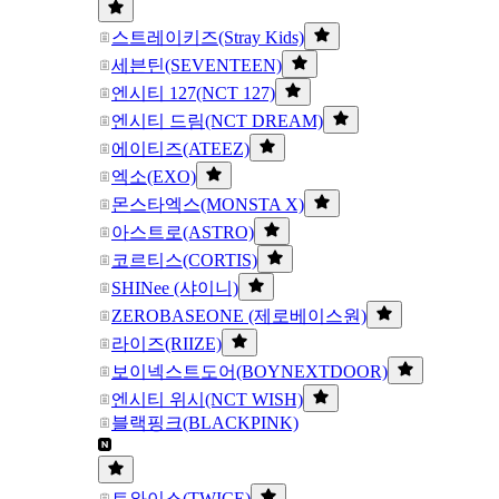
스트레이키즈(Stray Kids)
세븐틴(SEVENTEEN)
엔시티 127(NCT 127)
엔시티 드림(NCT DREAM)
에이티즈(ATEEZ)
엑소(EXO)
몬스타엑스(MONSTA X)
아스트로(ASTRO)
코르티스(CORTIS)
SHINee (샤이니)
ZEROBASEONE (제로베이스원)
라이즈(RIIZE)
보이넥스트도어(BOYNEXTDOOR)
엔시티 위시(NCT WISH)
블랙핑크(BLACKPINK)
트와이스(TWICE)