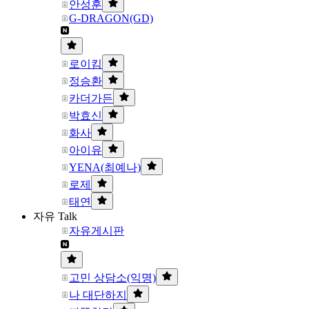
안성훈
G-DRAGON(GD)
로이킴
정승환
카더가든
박효신
화사
아이유
YENA(최예나)
로제
태연
자유 Talk
자유게시판
고민 상담소(익명)
나 대단하지