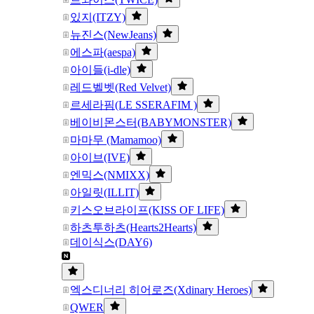
있지(ITZY)
뉴진스(NewJeans)
에스파(aespa)
아이들(i-dle)
레드벨벳(Red Velvet)
르세라핌(LE SSERAFIM )
베이비몬스터(BABYMONSTER)
마마무 (Mamamoo)
아이브(IVE)
엔믹스(NMIXX)
아일릿(ILLIT)
키스오브라이프(KISS OF LIFE)
하츠투하츠(Hearts2Hearts)
데이식스(DAY6)
엑스디너리 히어로즈(Xdinary Heroes)
QWER