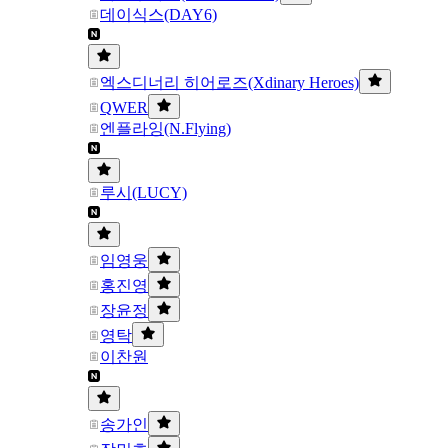
데이식스(DAY6)
엑스디너리 히어로즈(Xdinary Heroes)
QWER
엔플라잉(N.Flying)
루시(LUCY)
임영웅
홍진영
장윤정
영탁
이찬원
송가인