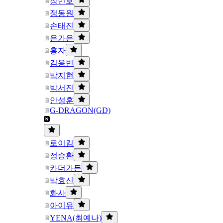
장민호
정동원
손태진
은가은
홍자
김용빈
박지현
박서진
안성훈
G-DRAGON(GD)
로이킴
정승환
카더가든
박효신
화사
아이유
YENA(최예나)