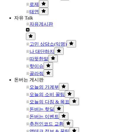
로제
태연
자유 Talk
자유게시판
고민 상담소(익명)
나 대단하지
따뜻한말
핫이슈
골라줘
돈버는 게시판
오늘의 가계부
오늘의 소비 꿀팁
오늘의 다짐 & 목표
돈버는 핫딜
돈버는 이벤트
추천인코드 교환
앱테크 정보 & 꿀팁