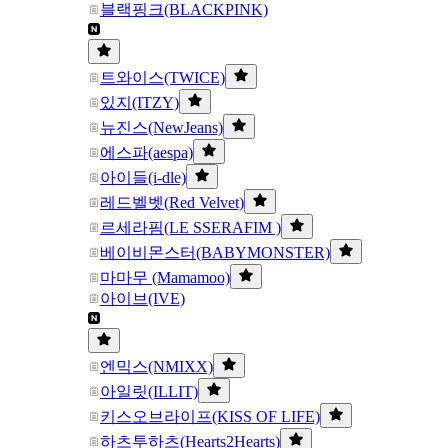
블랙핑크(BLACKPINK)
트와이스(TWICE)
있지(ITZY)
뉴진스(NewJeans)
에스파(aespa)
아이들(i-dle)
레드벨벳(Red Velvet)
르세라핌(LE SSERAFIM )
베이비몬스터(BABYMONSTER)
마마무 (Mamamoo)
아이브(IVE)
엔믹스(NMIXX)
아일릿(ILLIT)
키스오브라이프(KISS OF LIFE)
하츠투하츠(Hearts2Hearts)