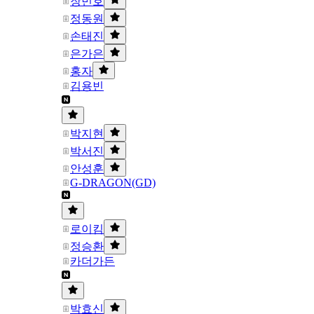
장민호
정동원
손태진
은가은
홍자
김용빈
박지현
박서진
안성훈
G-DRAGON(GD)
로이킴
정승환
카더가든
박효신