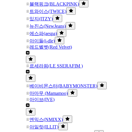
블랙핑크(BLACKPINK)
트와이스(TWICE)
있지(ITZY)
뉴진스(NewJeans)
에스파(aespa)
아이들(i-dle)
레드벨벳(Red Velvet)
르세라핌(LE SSERAFIM )
베이비몬스터(BABYMONSTER)
마마무 (Mamamoo)
아이브(IVE)
엔믹스(NMIXX)
아일릿(ILLIT)