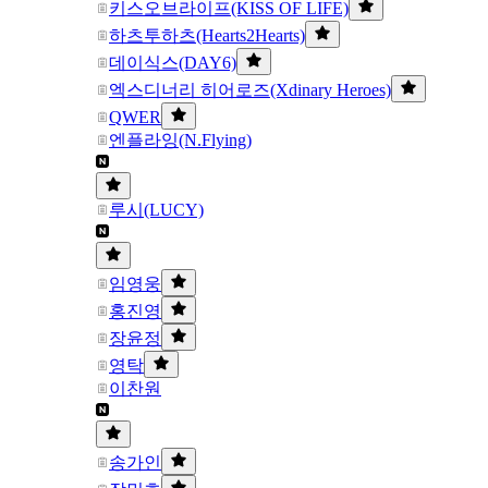
키스오브라이프(KISS OF LIFE)
하츠투하츠(Hearts2Hearts)
데이식스(DAY6)
엑스디너리 히어로즈(Xdinary Heroes)
QWER
엔플라잉(N.Flying)
루시(LUCY)
임영웅
홍진영
장윤정
영탁
이찬원
송가인