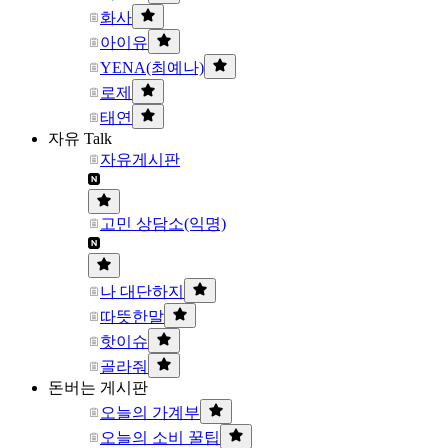
화사
아이유
YENA(최예나)
로제
태연
자유 Talk
자유게시판
고민 상담소(익명)
나 대단하지
따뜻한말
핫이슈
골라줘
돈버는 게시판
오늘의 가계부
오늘의 소비 꿀팁