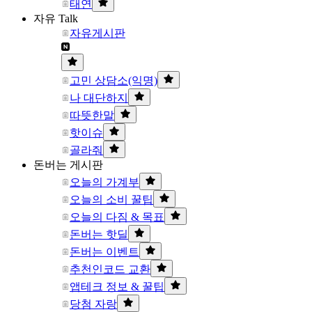
태연
자유 Talk
자유게시판
고민 상담소(익명)
나 대단하지
따뜻한말
핫이슈
골라줘
돈버는 게시판
오늘의 가계부
오늘의 소비 꿀팁
오늘의 다짐 & 목표
돈버는 핫딜
돈버는 이벤트
추천인코드 교환
앱테크 정보 & 꿀팁
당첨 자랑