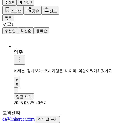
추천
0
비추천
0
스크랩
공유
신고
목록
댓글
1
추천순
최신순
등록순
영주
이제는 경사보다 조사가많은 나이라 꼭알아둬야하겠네요
0
답글 쓰기
2025.05.25 20:57
고객센터
cs@linkareer.com
이메일 문의