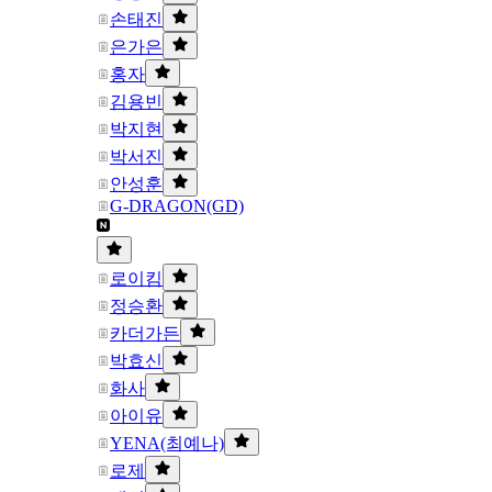
손태진
은가은
홍자
김용빈
박지현
박서진
안성훈
G-DRAGON(GD)
로이킴
정승환
카더가든
박효신
화사
아이유
YENA(최예나)
로제