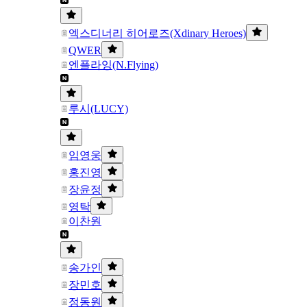
엑스디너리 히어로즈(Xdinary Heroes)
QWER
엔플라잉(N.Flying)
루시(LUCY)
임영웅
홍진영
장윤정
영탁
이찬원
송가인
장민호
정동원