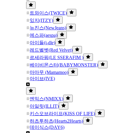
트와이스(TWICE)
있지(ITZY)
뉴진스(NewJeans)
에스파(aespa)
아이들(i-dle)
레드벨벳(Red Velvet)
르세라핌(LE SSERAFIM )
베이비몬스터(BABYMONSTER)
마마무 (Mamamoo)
아이브(IVE)
엔믹스(NMIXX)
아일릿(ILLIT)
키스오브라이프(KISS OF LIFE)
하츠투하츠(Hearts2Hearts)
데이식스(DAY6)