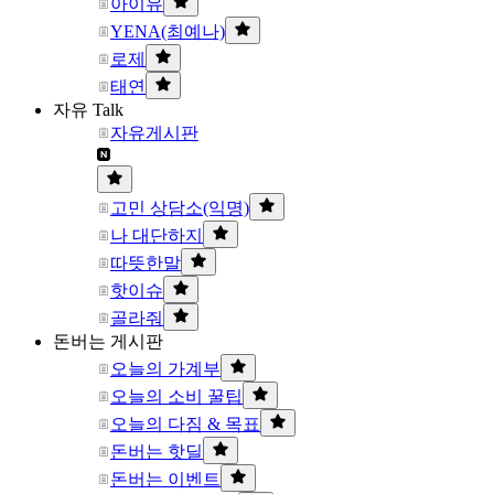
아이유
YENA(최예나)
로제
태연
자유 Talk
자유게시판
고민 상담소(익명)
나 대단하지
따뜻한말
핫이슈
골라줘
돈버는 게시판
오늘의 가계부
오늘의 소비 꿀팁
오늘의 다짐 & 목표
돈버는 핫딜
돈버는 이벤트