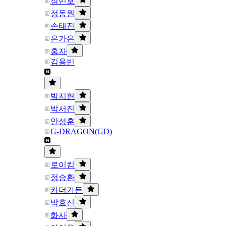
장민호
정동원
손태진
은가은
홍자
김용빈
박지현
박서진
안성훈
G-DRAGON(GD)
로이킴
정승환
카더가든
박효신
화사