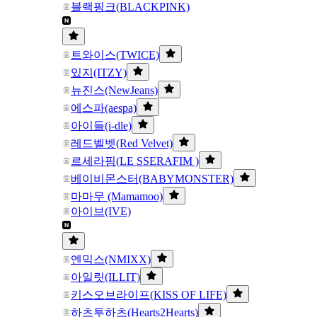
블랙핑크(BLACKPINK)
트와이스(TWICE)
있지(ITZY)
뉴진스(NewJeans)
에스파(aespa)
아이들(i-dle)
레드벨벳(Red Velvet)
르세라핌(LE SSERAFIM )
베이비몬스터(BABYMONSTER)
마마무 (Mamamoo)
아이브(IVE)
엔믹스(NMIXX)
아일릿(ILLIT)
키스오브라이프(KISS OF LIFE)
하츠투하츠(Hearts2Hearts)