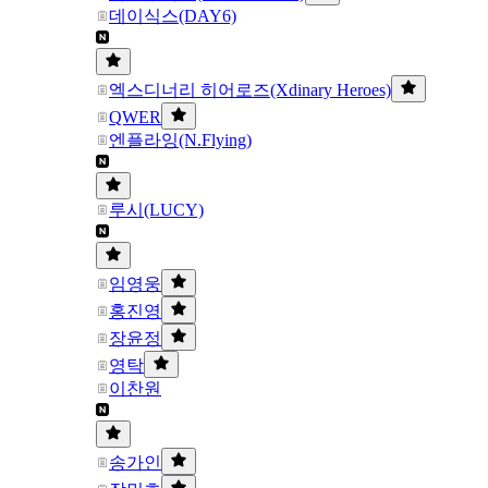
데이식스(DAY6)
엑스디너리 히어로즈(Xdinary Heroes)
QWER
엔플라잉(N.Flying)
루시(LUCY)
임영웅
홍진영
장윤정
영탁
이찬원
송가인