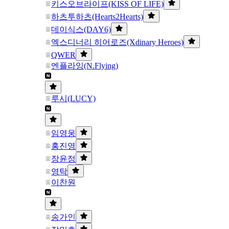
키스오브라이프(KISS OF LIFE)
하츠투하츠(Hearts2Hearts)
데이식스(DAY6)
엑스디너리 히어로즈(Xdinary Heroes)
QWER
엔플라잉(N.Flying)
루시(LUCY)
임영웅
홍진영
장윤정
영탁
이찬원
송가인