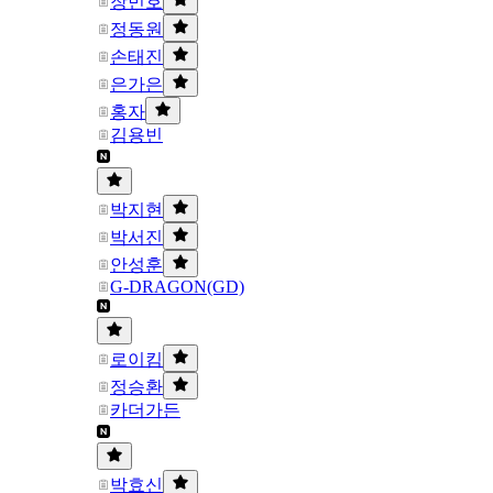
장민호
정동원
손태진
은가은
홍자
김용빈
박지현
박서진
안성훈
G-DRAGON(GD)
로이킴
정승환
카더가든
박효신