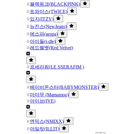
블랙핑크(BLACKPINK)
트와이스(TWICE)
있지(ITZY)
뉴진스(NewJeans)
에스파(aespa)
아이들(i-dle)
레드벨벳(Red Velvet)
르세라핌(LE SSERAFIM )
베이비몬스터(BABYMONSTER)
마마무 (Mamamoo)
아이브(IVE)
엔믹스(NMIXX)
아일릿(ILLIT)