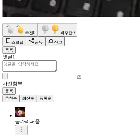
추천
0
비추천
0
스크랩
공유
신고
목록
댓글
1
사진첨부
등록
추천순
최신순
등록순
불가리퍼플