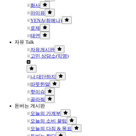
화사
아이유
YENA(최예나)
로제
태연
자유 Talk
자유게시판
고민 상담소(익명)
나 대단하지
따뜻한말
핫이슈
골라줘
돈버는 게시판
오늘의 가계부
오늘의 소비 꿀팁
오늘의 다짐 & 목표