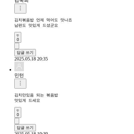
김숙희
김치볶음밥 언제 먹어도 맛나죠

남편도 맛있게 드셨군요 
0
답글 쓰기
2025.05.18 20:35
민턴
김치만있음 되는 볶음밥

맛있게 드세요
0
답글 쓰기
2025.05.18 19:39