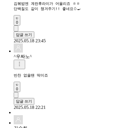
김볶밥엔 계란후라이가 어울리죠 ㅎㅎ

단백질도 같이 챙겨주기!! 좋네요🥚🍳
0
답글 쓰기
2025.05.18 23:45
^우짜노^
반찬 없을땐 딱이죠
0
답글 쓰기
2025.05.18 22:21