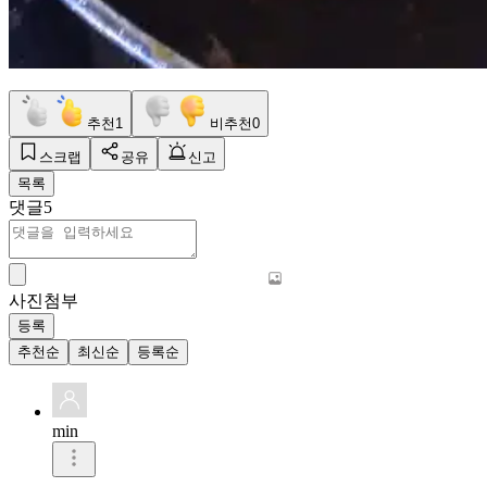
추천
1
비추천
0
스크랩
공유
신고
목록
댓글
5
사진첨부
등록
추천순
최신순
등록순
min