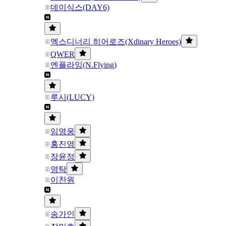
데이식스(DAY6)
엑스디너리 히어로즈(Xdinary Heroes)
QWER
엔플라잉(N.Flying)
루시(LUCY)
임영웅
홍진영
장윤정
영탁
이찬원
송가인