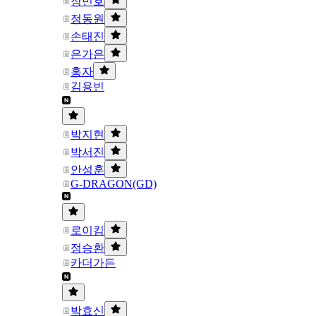
장민호
정동원
손태진
은가은
홍자
김용빈
박지현
박서진
안성훈
G-DRAGON(GD)
로이킴
정승환
카더가든
박효신