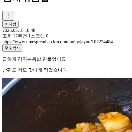
비나짱
2025.05.18 18:48
조회
17
추천
1
스크랩
0
https://www.timespread.co.kr/community/jayuu/107224484
주소복사
급하게 김치볶음밥 만들었어요
남편도 저도 맛나게 먹었습니다