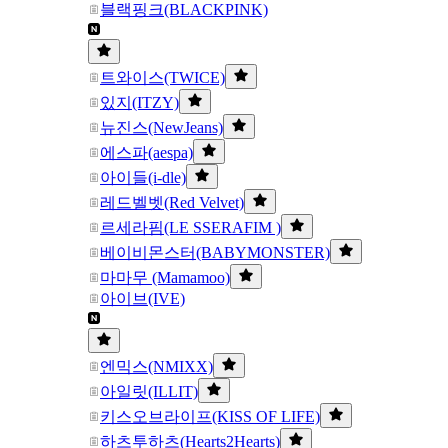
블랙핑크(BLACKPINK)
트와이스(TWICE)
있지(ITZY)
뉴진스(NewJeans)
에스파(aespa)
아이들(i-dle)
레드벨벳(Red Velvet)
르세라핌(LE SSERAFIM )
베이비몬스터(BABYMONSTER)
마마무 (Mamamoo)
아이브(IVE)
엔믹스(NMIXX)
아일릿(ILLIT)
키스오브라이프(KISS OF LIFE)
하츠투하츠(Hearts2Hearts)