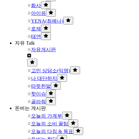
화사
아이유
YENA(최예나)
로제
태연
자유 Talk
자유게시판
고민 상담소(익명)
나 대단하지
따뜻한말
핫이슈
골라줘
돈버는 게시판
오늘의 가계부
오늘의 소비 꿀팁
오늘의 다짐 & 목표