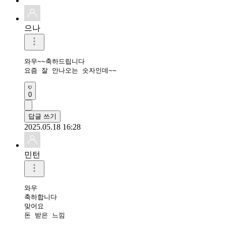
으나
와우~~축하드립니다

요즘 잘 안나오는 숫자인데~~
0
답글 쓰기
2025.05.18 16:28
민턴
와우

축하합니다

맞어요

돈 받은 느낌