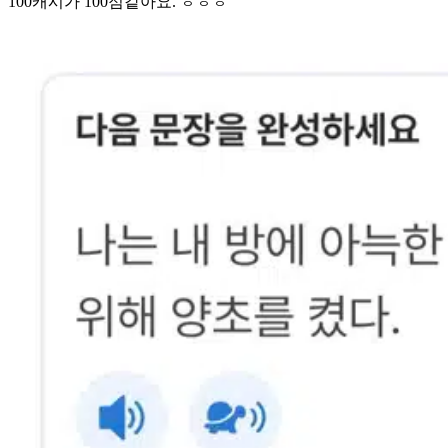
100캐시가 100점같아요. ㅎㅎㅎ