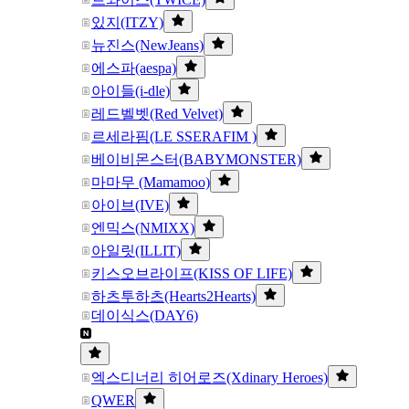
있지(ITZY)
뉴진스(NewJeans)
에스파(aespa)
아이들(i-dle)
레드벨벳(Red Velvet)
르세라핌(LE SSERAFIM )
베이비몬스터(BABYMONSTER)
마마무 (Mamamoo)
아이브(IVE)
엔믹스(NMIXX)
아일릿(ILLIT)
키스오브라이프(KISS OF LIFE)
하츠투하츠(Hearts2Hearts)
데이식스(DAY6)
엑스디너리 히어로즈(Xdinary Heroes)
QWER