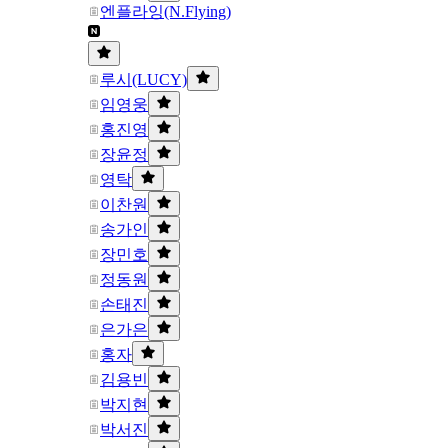
엔플라잉(N.Flying)
루시(LUCY)
임영웅
홍진영
장윤정
영탁
이찬원
송가인
장민호
정동원
손태진
은가은
홍자
김용빈
박지현
박서진