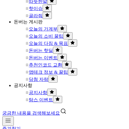
따뜻한말
핫이슈
골라줘
돈버는 게시판
오늘의 가계부
오늘의 소비 꿀팁
오늘의 다짐 & 목표
돈버는 핫딜
돈버는 이벤트
추천인코드 교환
앱테크 정보 & 꿀팁
당첨 자랑
공지사항
공지사항
탐스 이벤트
궁금한 내용을 검색해보세요
즐겨찾기