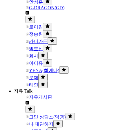
안성훈
G-DRAGON(GD)
로이킴
정승환
카더가든
박효신
화사
아이유
YENA(최예나)
로제
태연
자유 Talk
자유게시판
고민 상담소(익명)
나 대단하지