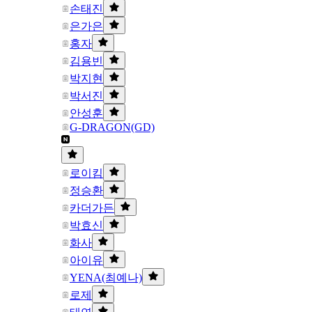
손태진
은가은
홍자
김용빈
박지현
박서진
안성훈
G-DRAGON(GD)
로이킴
정승환
카더가든
박효신
화사
아이유
YENA(최예나)
로제