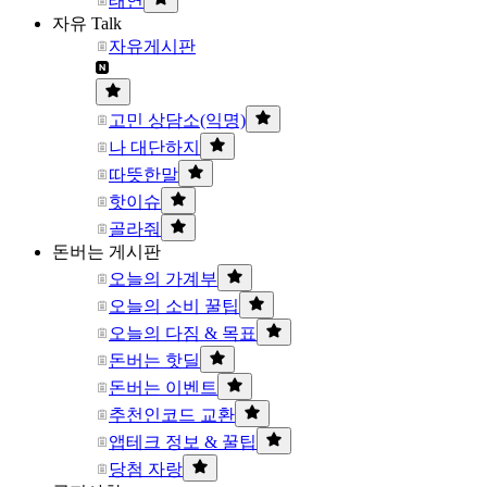
태연
자유 Talk
자유게시판
고민 상담소(익명)
나 대단하지
따뜻한말
핫이슈
골라줘
돈버는 게시판
오늘의 가계부
오늘의 소비 꿀팁
오늘의 다짐 & 목표
돈버는 핫딜
돈버는 이벤트
추천인코드 교환
앱테크 정보 & 꿀팁
당첨 자랑