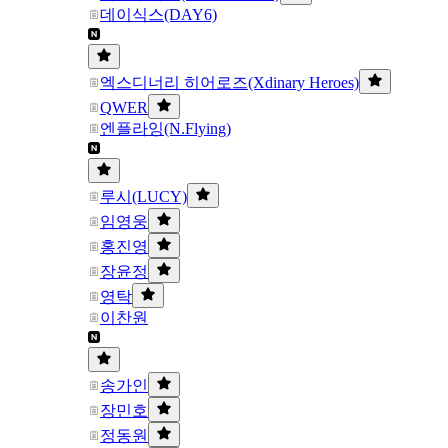
데이식스(DAY6)
엑스디너리 히어로즈(Xdinary Heroes)
QWER
엔플라잉(N.Flying)
루시(LUCY)
임영웅
홍진영
장윤정
영탁
이찬원
송가인
장민호
정동원