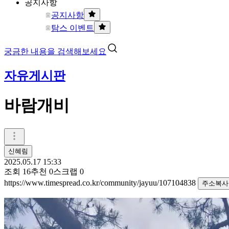
공지사항
공지사항
탐스 이벤트
궁금한 내용을 검색해보세요
자유게시판
바람개비
신혜림
2025.05.17 15:33
조회
16
추천
0
스크랩
0
https://www.timespread.co.kr/community/jayuu/107104838
주소복사