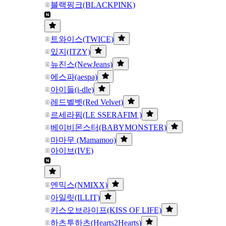
블랙핑크(BLACKPINK)
트와이스(TWICE)
있지(ITZY)
뉴진스(NewJeans)
에스파(aespa)
아이들(i-dle)
레드벨벳(Red Velvet)
르세라핌(LE SSERAFIM )
베이비몬스터(BABYMONSTER)
마마무 (Mamamoo)
아이브(IVE)
엔믹스(NMIXX)
아일릿(ILLIT)
키스오브라이프(KISS OF LIFE)
하츠투하츠(Hearts2Hearts)