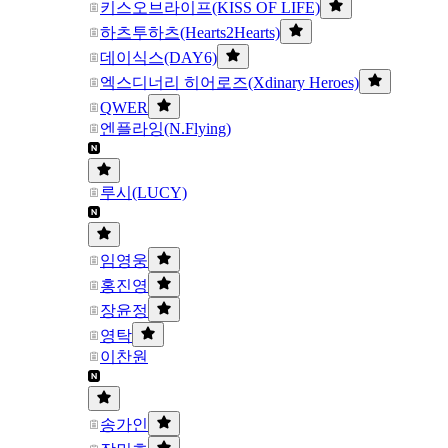
키스오브라이프(KISS OF LIFE)
하츠투하츠(Hearts2Hearts)
데이식스(DAY6)
엑스디너리 히어로즈(Xdinary Heroes)
QWER
엔플라잉(N.Flying)
루시(LUCY)
임영웅
홍진영
장윤정
영탁
이찬원
송가인