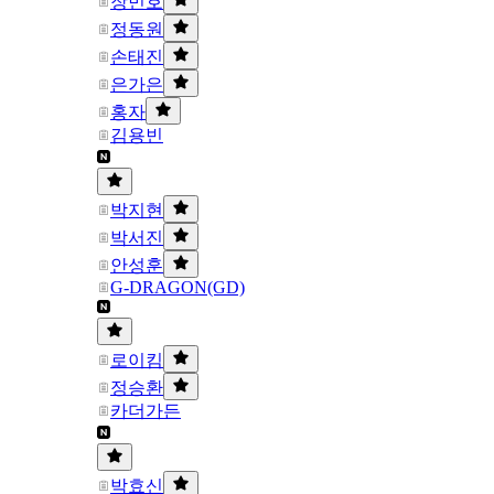
장민호
정동원
손태진
은가은
홍자
김용빈
박지현
박서진
안성훈
G-DRAGON(GD)
로이킴
정승환
카더가든
박효신