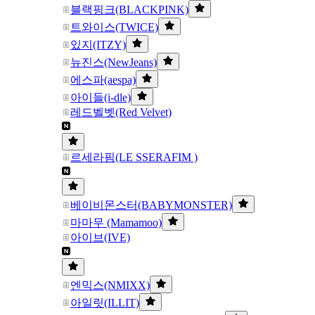
블랙핑크(BLACKPINK)
트와이스(TWICE)
있지(ITZY)
뉴진스(NewJeans)
에스파(aespa)
아이들(i-dle)
레드벨벳(Red Velvet)
르세라핌(LE SSERAFIM )
베이비몬스터(BABYMONSTER)
마마무 (Mamamoo)
아이브(IVE)
엔믹스(NMIXX)
아일릿(ILLIT)