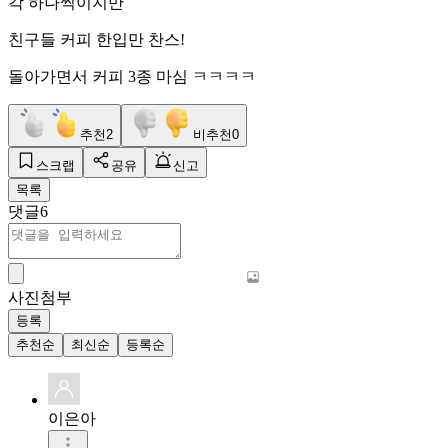
각 하나씩이지만
친구들 커피 한입만 찬스!
돌아가면서 커피 3종 마심 ㅋㅋㅋㅋ
추천
2
비추천
0
스크랩
공유
신고
목록
댓글
6
사진첨부
등록
추천순
최신순
등록순
이은아