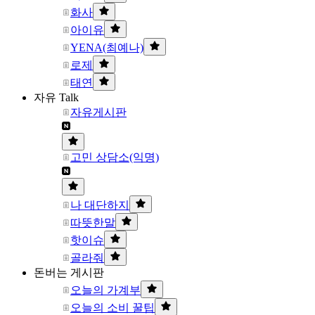
화사
아이유
YENA(최예나)
로제
태연
자유 Talk
자유게시판
고민 상담소(익명)
나 대단하지
따뜻한말
핫이슈
골라줘
돈버는 게시판
오늘의 가계부
오늘의 소비 꿀팁