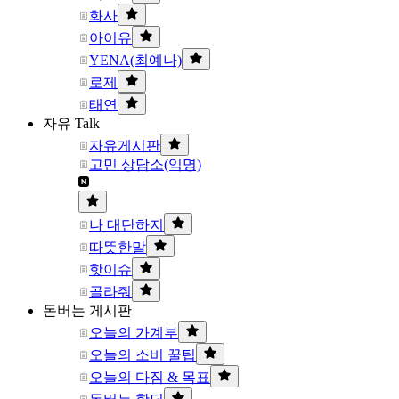
화사
아이유
YENA(최예나)
로제
태연
자유 Talk
자유게시판
고민 상담소(익명)
나 대단하지
따뜻한말
핫이슈
골라줘
돈버는 게시판
오늘의 가계부
오늘의 소비 꿀팁
오늘의 다짐 & 목표