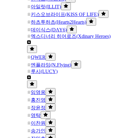
아일릿(ILLIT)
키스오브라이프(KISS OF LIFE)
하츠투하츠(Hearts2Hearts)
데이식스(DAY6)
엑스디너리 히어로즈(Xdinary Heroes)
QWER
엔플라잉(N.Flying)
루시(LUCY)
임영웅
홍진영
장윤정
영탁
이찬원
송가인