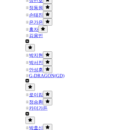
장민호
정동원
손태진
은가은
홍자
김용빈
박지현
박서진
안성훈
G-DRAGON(GD)
로이킴
정승환
카더가든
박효신