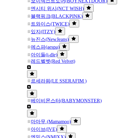
보이넥스트도어(BOYNEXTDOOR)
엔시티 위시(NCT WISH)
블랙핑크(BLACKPINK)
트와이스(TWICE)
있지(ITZY)
뉴진스(NewJeans)
에스파(aespa)
아이들(i-dle)
레드벨벳(Red Velvet)
르세라핌(LE SSERAFIM )
베이비몬스터(BABYMONSTER)
마마무 (Mamamoo)
아이브(IVE)
엔믹스(NMIXX)