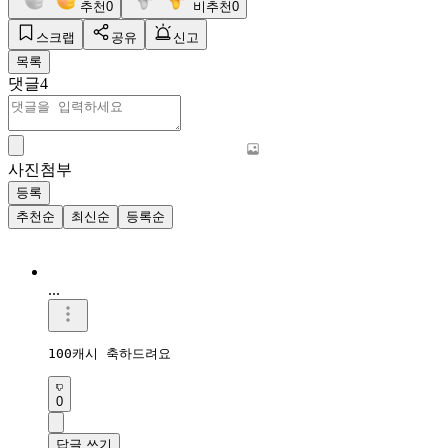
추천
0
비추천
0
스크랩
공유
신고
목록
댓글
4
사진첨부
등록
추천순
최신순
등록순
...
100캐시 축하드려요
0
답글 쓰기