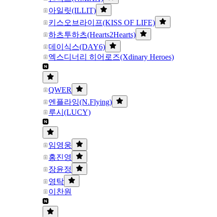
아일릿(ILLIT)
키스오브라이프(KISS OF LIFE)
하츠투하츠(Hearts2Hearts)
데이식스(DAY6)
엑스디너리 히어로즈(Xdinary Heroes)
QWER
엔플라잉(N.Flying)
루시(LUCY)
임영웅
홍진영
장윤정
영탁
이찬원