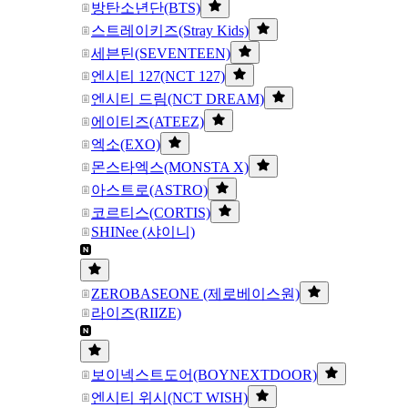
방탄소년단(BTS)
스트레이키즈(Stray Kids)
세븐틴(SEVENTEEN)
엔시티 127(NCT 127)
엔시티 드림(NCT DREAM)
에이티즈(ATEEZ)
엑소(EXO)
몬스타엑스(MONSTA X)
아스트로(ASTRO)
코르티스(CORTIS)
SHINee (샤이니)
ZEROBASEONE (제로베이스원)
라이즈(RIIZE)
보이넥스트도어(BOYNEXTDOOR)
엔시티 위시(NCT WISH)