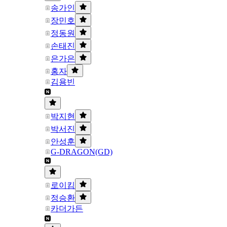
송가인
장민호
정동원
손태진
은가은
홍자
김용빈
박지현
박서진
안성훈
G-DRAGON(GD)
로이킴
정승환
카더가든