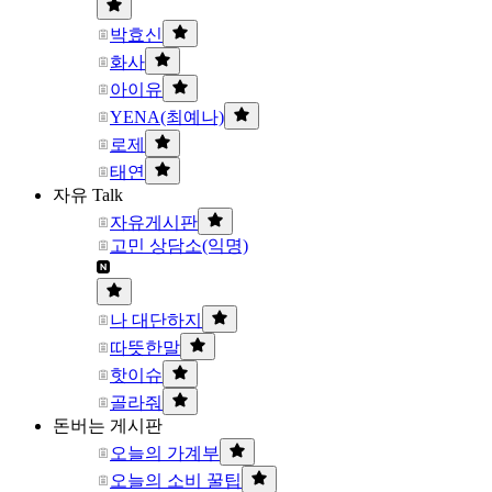
박효신
화사
아이유
YENA(최예나)
로제
태연
자유 Talk
자유게시판
고민 상담소(익명)
나 대단하지
따뜻한말
핫이슈
골라줘
돈버는 게시판
오늘의 가계부
오늘의 소비 꿀팁