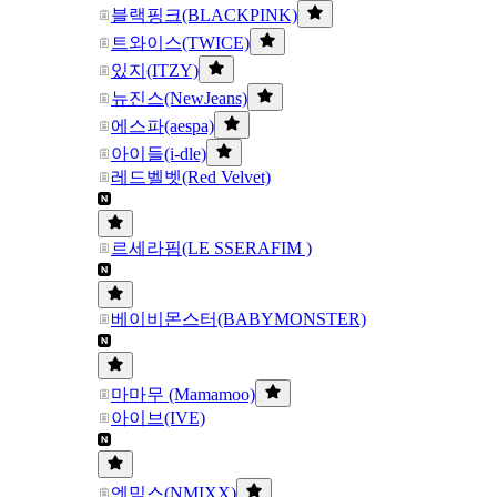
블랙핑크(BLACKPINK)
트와이스(TWICE)
있지(ITZY)
뉴진스(NewJeans)
에스파(aespa)
아이들(i-dle)
레드벨벳(Red Velvet)
르세라핌(LE SSERAFIM )
베이비몬스터(BABYMONSTER)
마마무 (Mamamoo)
아이브(IVE)
엔믹스(NMIXX)