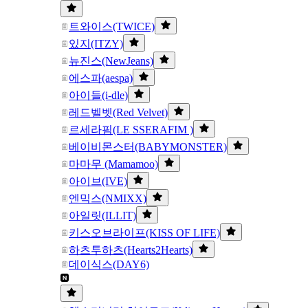
트와이스(TWICE)
있지(ITZY)
뉴진스(NewJeans)
에스파(aespa)
아이들(i-dle)
레드벨벳(Red Velvet)
르세라핌(LE SSERAFIM )
베이비몬스터(BABYMONSTER)
마마무 (Mamamoo)
아이브(IVE)
엔믹스(NMIXX)
아일릿(ILLIT)
키스오브라이프(KISS OF LIFE)
하츠투하츠(Hearts2Hearts)
데이식스(DAY6)