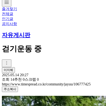
즐겨찾기
전체글
인기글
공지사항
자유게시판
걷기운동 중
이지혜
2025.05.14 20:27
조회
14
추천
0
스크랩
0
https://www.timespread.co.kr/community/jayuu/106777425
주소복사