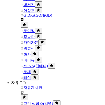
박서진
안성훈
G-DRAGON(GD)
로이킴
정승환
카더가든
박효신
화사
아이유
YENA(최예나)
로제
태연
자유 Talk
자유게시판
고민 상담소(익명)