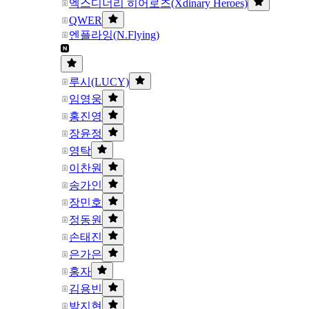
엑스디너리 히어로즈(Xdinary Heroes)
QWER
엔플라잉(N.Flying)
루시(LUCY)
임영웅
홍진영
장윤정
영탁
이찬원
송가인
장민호
정동원
손태진
은가은
홍자
김용빈
박지현