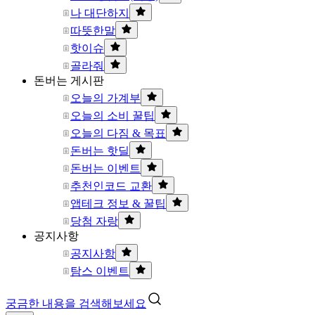
나 대단하지
따뜻한말
핫이슈
골라줘
돈버는 게시판
오늘의 가계부
오늘의 소비 꿀팁
오늘의 다짐 & 목표
돈버는 핫딜
돈버는 이벤트
추천인코드 교환
앱테크 정보 & 꿀팁
당첨 자랑
공지사항
공지사항
탐스 이벤트
궁금한 내용을 검색해보세요