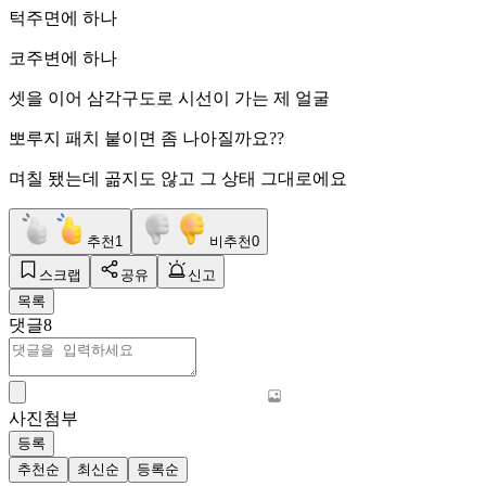
턱주면에 하나
코주변에 하나
셋을 이어 삼각구도로 시선이 가는 제 얼굴
뽀루지 패치 붙이면 좀 나아질까요??
며칠 됐는데 곪지도 않고 그 상태 그대로에요
추천
1
비추천
0
스크랩
공유
신고
목록
댓글
8
사진첨부
등록
추천순
최신순
등록순