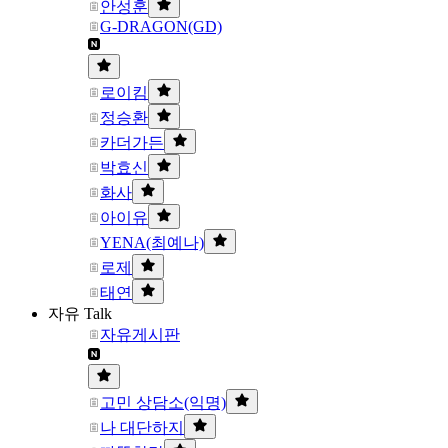
안성훈
G-DRAGON(GD)
로이킴
정승환
카더가든
박효신
화사
아이유
YENA(최예나)
로제
태연
자유 Talk
자유게시판
고민 상담소(익명)
나 대단하지