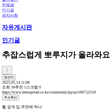
전체글
인기글
공지사항
자유게시판
인기글
추잡스럽게 뽀루지가 올라와요
영선이
2025.05.14 11:08
조회
30
추천
1
스크랩
0
https://www.timespread.co.kr/community/jayuu/106722518
주소복사
뻘 겊게 입 주면에 하나