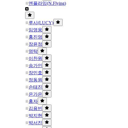
엔플라잉(N.Flying)
루시(LUCY)
임영웅
홍진영
장윤정
영탁
이찬원
송가인
장민호
정동원
손태진
은가은
홍자
김용빈
박지현
박서진