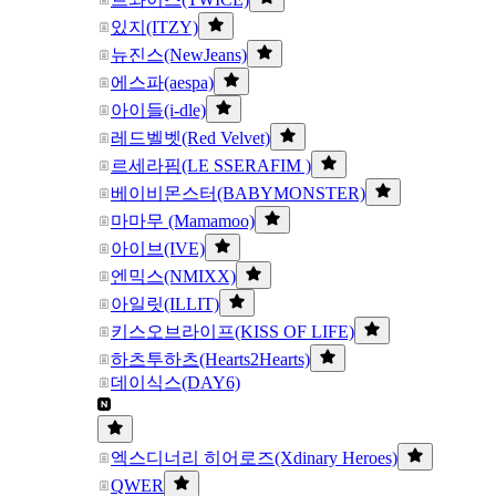
있지(ITZY)
뉴진스(NewJeans)
에스파(aespa)
아이들(i-dle)
레드벨벳(Red Velvet)
르세라핌(LE SSERAFIM )
베이비몬스터(BABYMONSTER)
마마무 (Mamamoo)
아이브(IVE)
엔믹스(NMIXX)
아일릿(ILLIT)
키스오브라이프(KISS OF LIFE)
하츠투하츠(Hearts2Hearts)
데이식스(DAY6)
엑스디너리 히어로즈(Xdinary Heroes)
QWER