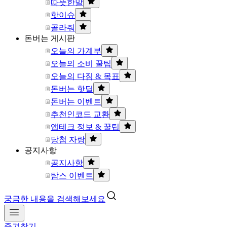
따뜻한말
핫이슈
골라줘
돈버는 게시판
오늘의 가계부
오늘의 소비 꿀팁
오늘의 다짐 & 목표
돈버는 핫딜
돈버는 이벤트
추천인코드 교환
앱테크 정보 & 꿀팁
당첨 자랑
공지사항
공지사항
탐스 이벤트
궁금한 내용을 검색해보세요
즐겨찾기